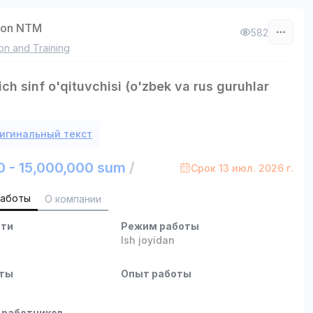
ston NTM
582
on and Training
ch sinf o'qituvchisi (o'zbek va rus guruhlar
игинальный текст
0 - 15,000,000 sum
/
Срок 13 июл. 2026 г.
работы
О компании
сти
Режим работы
Ish joyidan
оты
Опыт работы
 работников