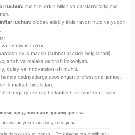
lari uchun:
rus tilini erkin bilish va darslarni to‘liq rus
rish.
inflari uchun:
o‘zbek adabiy tilida ravon nutq va yuqori
.
iz:
va rasmiy ish o‘rni.
ardosh oylik maosh (suhbat asosida belgilanadi).
vojlanish va malaka oshirish imkoniyati.
, qulay va innovatsion ish muhiti.
 hamda qadriyatlarga asoslangan professional jamoa.
ushlik maktab hisobidan.
natijalariga qarab rag‘batlantirish va martaba o‘sishi
ьные предложения и преимущества
hsulotlari yoki xizmatlariga chegirma
nda dam olish kuni berish
Qo‘shimcha ota-onalik ta’tili