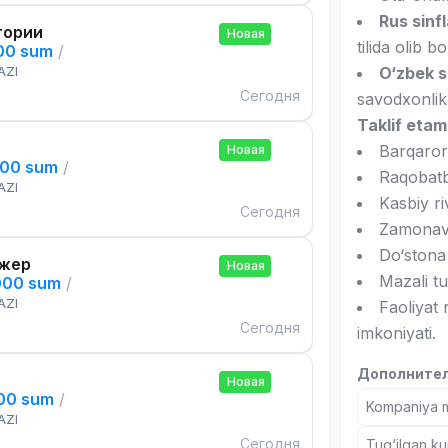
Rus sinf
тории
Новая
tilida olib bo
000 sum
/
AZI
O‘zbek s
Сегодня
savodxonlik
Taklif etam
Barqaror 
Новая
000 sum
/
Raqobatb
AZI
Kasbiy ri
Сегодня
Zamonaviy
Do‘stona
жер
Новая
Mazali t
000 sum
/
AZI
Faoliyat 
Сегодня
imkoniyati.
Дополнител
Новая
000 sum
/
Kompaniya ma
AZI
Сегодня
Tug‘ilgan ku