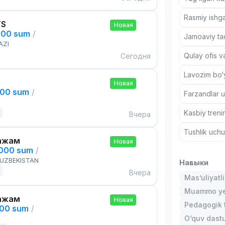
Rasmiy ishga
TS
Новая
000 sum
/
Jamoaviy tad
AZI
Qulay ofis v
Сегодня
Lavozim bo‘y
Новая
000 sum
/
Farzandlar 
Kasbiy treni
Вчера
Tushlik uch
ажам
Новая
,000 sum
/
 UZBEKISTAN
Навыки
Вчера
Mas’uliyatli
Muammo ye
ажам
Новая
Pedagogik t
000 sum
/
O‘quv dastu