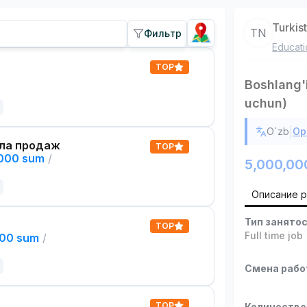
Turki
TN
Фильтр
Educati
TOP
Boshlang'i
uchun)
|
O`zb
Ор
ла продаж
TOP
,000 sum
/
5,000,00
Описание 
Тип занято
TOP
Full time job
000 sum
/
Смена раб
TOP
Количество