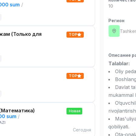
,000 sum
/
10
Регион
Tashken
жам (Только для
TOP
Описание р
Talablar:
Oliy ped
TOP
Boshlang‘
Davlat t
mukammal bi
O‘quvchil
(Математика)
rivojlantiris
Новая
000 sum
/
Mas'uliya
AZI
qobiliyati.
Сегодня
Ota-onala