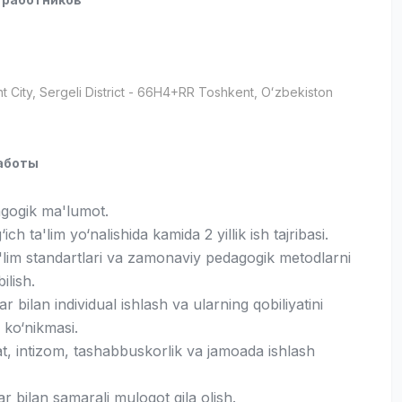
t City
, Sergeli District
- 66H4+RR Тоshkent, Oʻzbekiston
аботы
agogik ma'lumot.
ich ta'lim yo‘nalishida kamida 2 yillik ish tajribasi.
a'lim standartlari va zamonaviy pedagogik metodlarni
lish.
ar bilan individual ishlash va ularning qobiliyatini
h ko‘nikmasi.
t, intizom, tashabbuskorlik va jamoada ishlash
r bilan samarali muloqot qila olish.