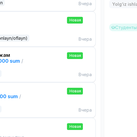
an
Вчера
Yolg‘iz ishl
Новая
Студенты 
onlayn/oflayn)
Вчера
ажам
Новая
,000 sum
/
Вчера
Новая
000 sum
/
Вчера
Новая