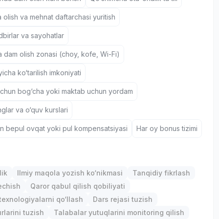
 olish va mehnat daftarchasi yuritish
birlar va sayohatlar
a dam olish zonasi (choy, kofe, Wi-Fi)
icha ko‘tarilish imkoniyati
uchun bog‘cha yoki maktab uchun yordam
nglar va o‘quv kurslari
un bepul ovqat yoki pul kompensatsiyasi
Har oy bonus tizimi
lik
Ilmiy maqola yozish ko‘nikmasi
Tanqidiy fikrlash
chish
Qaror qabul qilish qobiliyati
exnologiyalarni qo‘llash
Dars rejasi tuzish
rlarini tuzish
Talabalar yutuqlarini monitoring qilish