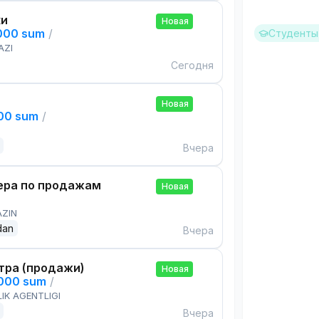
ки
Новая
,000 sum
/
Студенты 
AZI
Сегодня
Новая
000 sum
/
Вчера
ра по продажам
Новая
AZIN
dan
Вчера
тра (продажи)
Новая
,000 sum
/
IK AGENTLIGI
Вчера