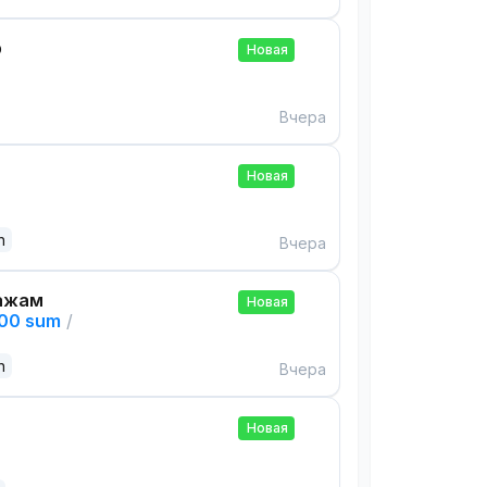
р
Новая
Вчера
Новая
n
Вчера
ажам
Новая
000 sum
/
n
Вчера
Новая