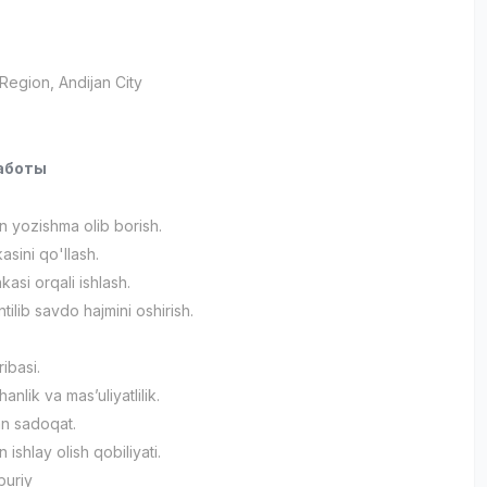
 Region
, Andijan City
аботы
an yozishma olib borish.
asini qo'llash.
asi orqali ishlash.
ilib savdo hajmini oshirish.
ribasi.
nlik va mas’uliyatlilik.
an sadoqat.
n ishlay olish qobiliyati.
buriy