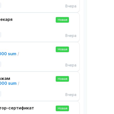
Вчера
екаря
Новая
Вчера
Новая
,000 sum
/
Вчера
ажам
Новая
,000 sum
/
Вчера
тор-сертификат
Новая