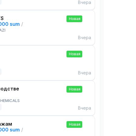
Вчера
TS
Новая
,000 sum
/
AZI
Вчера
Новая
Вчера
водстве
Новая
HEMICALS
Вчера
ажам
Новая
,000 sum
/