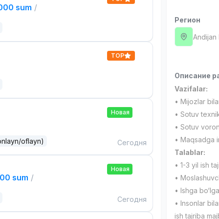
,000 sum
/
Регион
Andijan
TOP
Описание р
Vazifalar:
• Mijozlar bil
Новая
• Sotuv texnik
• Sotuv voronk
• Maqsadga int
onlayn/oflayn)
Сегодня
Talablar:
• 1-3 yil ish taj
Новая
000 sum
/
• Moslashuvcha
• Ishga bo‘lg
Сегодня
• Insonlar bila
ish tajriba maj