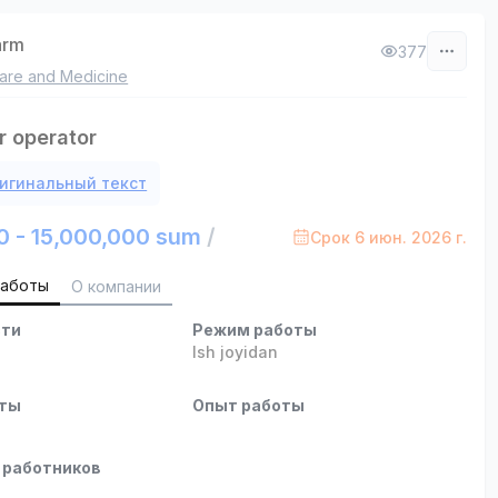
arm
377
are and Medicine
r operator
игинальный текст
0 - 15,000,000 sum
/
Срок 6 июн. 2026 г.
работы
О компании
сти
Режим работы
Ish joyidan
оты
Опыт работы
 работников