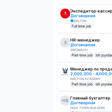
Экспедитор-касси
Договорная
BALTON
Full time job
HR-менеджер
S
Договорная
SINOMACH
Part-time job
Ish joyida
Менеджер по прод
2,000,000 - 4,000,
WELTON ACADEMY
Part-time job
Ish joyida
Главный бухгалтер
HB
Договорная
HIGH TOWN BUILDERS