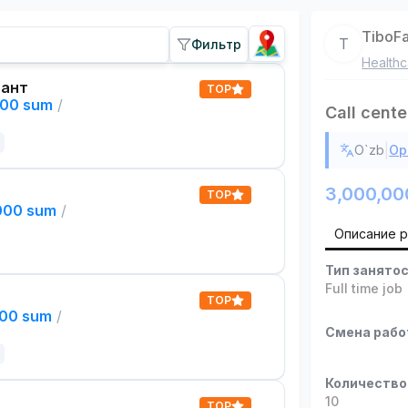
TiboF
T
Фильтр
Healthc
тант
TOP
000 sum
/
Call cente
|
O`zb
Ор
3,000,00
TOP
,000 sum
/
Описание 
Тип занято
Full time job
TOP
000 sum
/
Смена раб
Количество
10
TOP