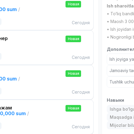
Новая
Ish sharoitla
000 sum
/
• To‘liq bandl
• Maosh 3 00
Сегодня
• Ish joyidan i
• Nogironligi 
нер
Новая
Дополнител
Сегодня
Ish joyiga y
Jamoaviy tad
Новая
000 sum
/
Tushlik uch
Сегодня
Навыки
ажам
Новая
Ishga bo‘l
00,000 sum
/
Maqsadga i
Mijozlar bi
Сегодня