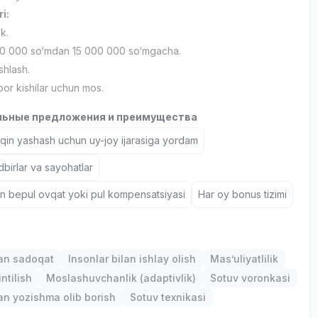
ri:
ik.
0 000 so‘mdan 15 000 000 so‘mgacha.
shlash.
bor kishilar uchun mos.
ьные предложения и преимущества
aqin yashash uchun uy-joy ijarasiga yordam
birlar va sayohatlar
un bepul ovqat yoki pul kompensatsiyasi
Har oy bonus tizimi
gan sadoqat
Insonlar bilan ishlay olish
Mas’uliyatlilik
ntilish
Moslashuvchanlik (adaptivlik)
Sotuv voronkasi
lan yozishma olib borish
Sotuv texnikasi