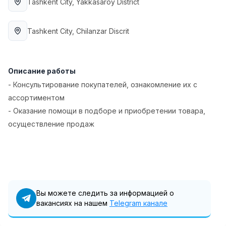
Tashkent City
, Yakkasaroy District
Full time job
Ish joyidan
Tashkent City
, Chilanzar Discrit
Повар фастфуда
TOP
2,600,000 - 5,000,000 sum
/
LES AILES
Full time job
Ish joyidan
Описание работы
- Консультирование покупателей, ознакомление их с
Фармацевт
TOP
ассортиментом
3,000,000 - 10,000,000 sum
/
- Оказание помощи в подборе и приобретении товара,
NAVBAHOR APTEKA
осуществление продаж
Full time job
Ish joyidan
Агент по продажам
TOP
Договорная
LION_ESTATE
Full time job
Ish joyidan
Вы можете следить за информацией о
вакансиях на нашем
Telegram канале
Учитель математики
Вакансии
Категории
Компании
Профиль
Новая
3,000,000 - 14,000,000 sum
/