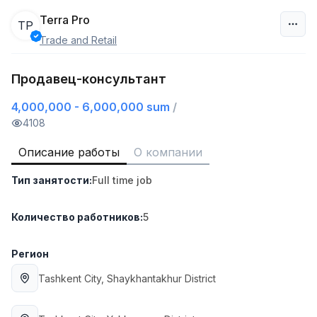
Terra Pro
TP
Trade and Retail
Узбекистан
Продавец-консультант
Фильтр
4,000,000 - 6,000,000 sum
/
Продавец-консультант
4108
TOP
3,000,000 - 6,000,000 sum
/
MONDO BEST
Описание работы
О компании
Full time job
Ish joyidan
Тип занятости
:
Full time job
Агент по продажам
TOP
Количество работников
:
5
7,000,000 - 15,000,000 sum
/
VITAREX
Side job
Ish joyidan
Регион
Tashkent City
, Shaykhantakhur District
Оператор колл-центра
TOP
3,000,000 - 8,000,000 sum
/
VITAREX