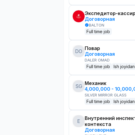
Экспедитор-касси
Договорная
BALTON
Full time job
Повар
DO
Договорная
DALER OMAD
Full time job
Ish joyidan
Механик
SG
4,000,000 - 10,000
SILVER MIRROR GLASS
Full time job
Ish joyidan
Внутренний инспек
E
контекста
Договорная