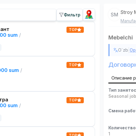
Stroy 
SM
Фильтр
Manufac
тант
TOP
000 sum
/
Mebelchi
|
O`zb
Ор
Договор
TOP
,000 sum
/
Описание 
Тип занято
Seasonal jo
тра
TOP
000 sum
/
Смена раб
Количество
1
TOP