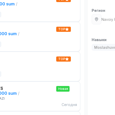
000 sum
/
Регион
Navoiy 
TOP
,000 sum
/
Навыки
Moslashuvch
TOP
TS
Новая
,000 sum
/
AZI
Сегодня