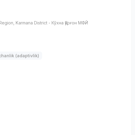
Region
, Karmana District
- Кўхна Қўрғон МФЙ
anlik (adaptivlik)