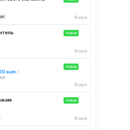
dan
Вчера
итель
Новая
Вчера
Новая
000 sum
/
AZI
Вчера
ажам
Новая
Вчера