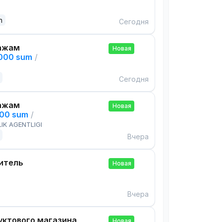
n
Сегодня
ажам
Новая
,000 sum
/
Сегодня
ажам
Новая
000 sum
/
IK AGENTLIGI
Вчера
итель
Новая
Вчера
ктового магазина
Новая