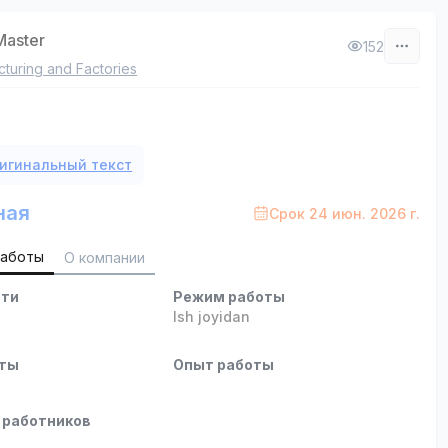
Master
152
turing and Factories
игинальный текст
ная
Срок 24 июн. 2026 г.
работы
О компании
сти
Режим работы
b
Ish joyidan
оты
Опыт работы
 работников