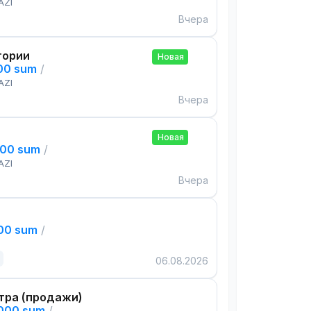
AZI
Вчера
тории
Новая
000 sum
/
AZI
Вчера
Новая
000 sum
/
AZI
Вчера
000 sum
/
06.08.2026
тра (продажи)
,000 sum
/