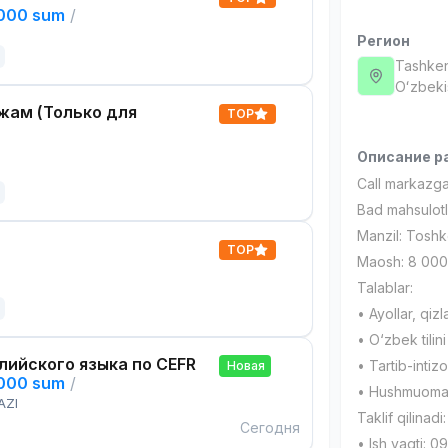
,000 sum
/
Регион
Tashken
Oʻzbeki
жам (Только для
TOP
Описание р
Call markazga 
Bad mahsulotla
Manzil: Toshk
TOP
Maosh: 8 000
Talablar:
• Ayollar, qizl
• O‘zbek tilini
лийского языка по CEFR
• Tartib-intiz
Новая
,000 sum
/
• Hushmuomala
AZI
Taklif qilinadi:
Сегодня
• Ish vaqti: 0