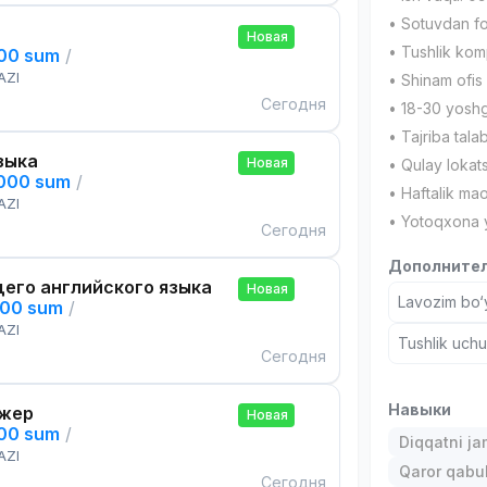
• Sotuvdan fo
Новая
• Tushlik kom
000 sum
/
AZI
• Shinam ofis
Сегодня
• 18-30 yosh
• Tajriba tala
зыка
Новая
• Qulay lokat
,000 sum
/
• Haftalik mao
AZI
• Yotoqxona 
Сегодня
Дополнител
его английского языка
Новая
Lavozim bo‘y
000 sum
/
AZI
Tushlik uch
Сегодня
Навыки
жер
Новая
000 sum
/
Diqqatni ja
AZI
Qaror qabul 
Сегодня