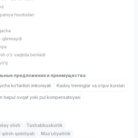
iz
paniya hisobidan
gacha
b qilinmaydi
siya
sh o‘z vaqtida beriladi
yo‘q
ьные предложения и преимущества
icha ko‘tarilish imkoniyati
Kasbiy treninglar va o‘quv kurslari
un bepul ovqat yoki pul kompensatsiyasi
mlay olish
Tashabbuskorlik
qilish qobiliyati
Mas’uliyatlilik