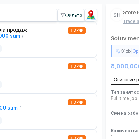
Store 
SH
Фильтр
Trade a
ла продаж
TOP
,000 sum
/
Sotuv men
|
O`zb
Ор
8,000,00
TOP
Описание 
Тип занято
Full time job
TOP
000 sum
/
Смена раб
Количество
1
TOP