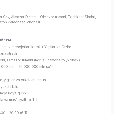
t City
, Almazar District
- Olmazor tumani, Toshkent Shahri,
ston Zamona to'yhonasi
аботы
sotuv menejerlari kerak ( Yigitlar va Qizlar )
ri sotiladi
ent, Olmazor tumani (mo‘ljal: Zamona to‘yxonasi)
 000 mln – 20 000 000 mln so‘m
ar, yigitlar va erkaklar uchun
 yaxshi bilish
omga rioya qilish
 va mas’uliyatli bo‘lish
9:00 – 20:00 (6/1)