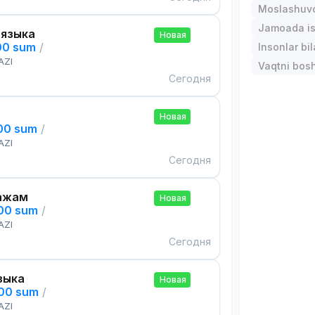
Moslashuvch
Jamoada is
 языка
Новая
00 sum
/
Insonlar bil
AZI
Vaqtni bos
Сегодня
Новая
000 sum
/
AZI
Сегодня
ажам
Новая
000 sum
/
AZI
Сегодня
зыка
Новая
000 sum
/
AZI