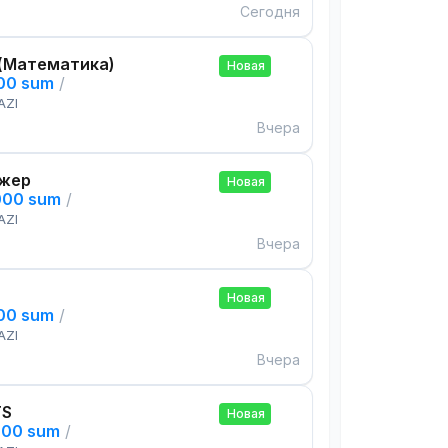
Сегодня
(Математика)
Новая
000 sum
/
AZI
Вчера
жер
Новая
000 sum
/
AZI
Вчера
Новая
000 sum
/
AZI
Вчера
TS
Новая
000 sum
/