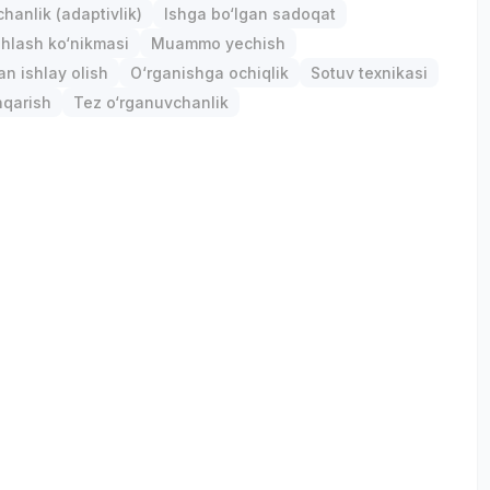
anlik (adaptivlik)
Ishga bo‘lgan sadoqat
hlash ko‘nikmasi
Muammo yechish
an ishlay olish
O‘rganishga ochiqlik
Sotuv texnikasi
hqarish
Tez o‘rganuvchanlik