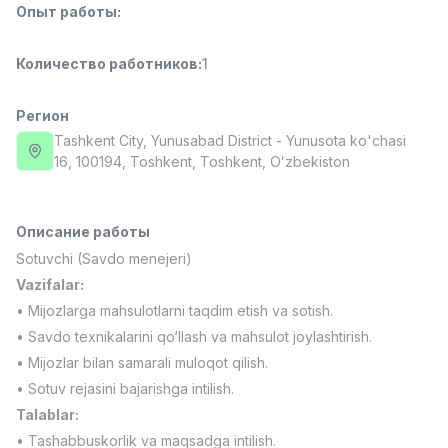
Опыт работы
:
Full time job
Ish joyidan
Количество работников
:
1
Фармацевт
TOP
3,000,000 - 10,000,000 sum
/
NAVBAHOR APTEKA
Регион
Full time job
Ish joyidan
Tashkent City
, Yunusabad District
- Yunusota ko'chasi
16, 100194, Тоshkent, Toshkent, Oʻzbekiston
Оператор по продажам (Только для
TOP
девушек!)
Договорная
Описание работы
NAFF
Sotuvchi (Savdo menejeri)
Full time job
Ish joyidan
Vazifalar:
• Mijozlarga mahsulotlarni taqdim etish va sotish.
Агент по продажам
TOP
• Savdo texnikalarini qo‘llash va mahsulot joylashtirish.
Договорная
• Mijozlar bilan samarali muloqot qilish.
LION_ESTATE
Full time job
Ish joyidan
• Sotuv rejasini bajarishga intilish.
Talablar:
Вакансии
Категории
Компании
Профиль
Преподаватель английского языка по
• Tashabbuskorlik va maqsadga intilish.
Новая