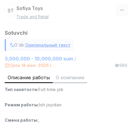
Sofiya Toys
ST
Trade and Retail
Узбекистан
Sotuvchi
Фильтр
|
O`zb
Оригинальный текст
Руководитель отдела продаж
TOP
6,000,000 - 15,000,000 sum
/
3,000,000 - 10,000,000 sum
/
ASIAN
Срок 18 июн. 2026 г.
989
Full time job
Ish joyidan
Описание работы
О компании
Работник склада
TOP
Тип занятости
:
Full time job
4,280,000 sum
/
ASIAN
Full time job
Ish joyidan
Режим работы
:
Ish joyidan
Доставка
TOP
Смена работы
:
,
3,500,000 - 8,000,000 sum
/
ASIAN