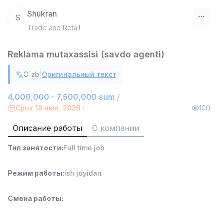
Shukran
S
Trade and Retail
Узбекистан
Reklama mutaxassisi (savdo agenti)
Фильтр
|
O`zb
Оригинальный текст
Руководитель отдела продаж
TOP
6,000,000 - 15,000,000 sum
/
4,000,000 - 7,500,000 sum
/
ASIAN
Срок 18 июл. 2026 г.
100
Full time job
Ish joyidan
Описание работы
О компании
Работник склада
TOP
Тип занятости
:
Full time job
4,280,000 sum
/
ASIAN
Full time job
Ish joyidan
Режим работы
:
Ish joyidan
Доставка
TOP
Смена работы
:
3,500,000 - 8,000,000 sum
/
ASIAN