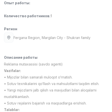
Опыт работы
:
Full time job
Ish joyidan
Количество работников
:
1
Фармацевт
TOP
3,000,000 - 10,000,000 sum
/
NAVBAHOR APTEKA
Регион
Full time job
Ish joyidan
Fergana Region
, Margilan City
- Shukran family
Оператор по продажам (Только для
TOP
девушек!)
Договорная
Описание работы
NAFF
Reklama mutaxassisi (savdo agenti)
Full time job
Ish joyidan
Vazifalar:
• Mijozlar bilan samarali muloqot o‘rnatish.
Агент по продажам
TOP
• Sotuv texnikalarini qo‘llash va mahsulotlarni taqdim etish.
Договорная
• Yangi mijozlarni jalb qilish va mavjudlari bilan aloqalarni
LION_ESTATE
Full time job
Ish joyidan
mustahkamlash.
• Sotuv rejalarini bajarish va maqsadlarga erishish.
Вакансии
Категории
Компании
Профиль
Talablar:
Преподаватель английского языка по
Новая