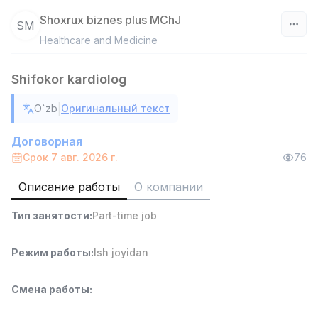
Shoxrux biznes plus MChJ
SM
Healthcare and Medicine
Узбекистан
Shifokor kardiolog
Фильтр
|
O`zb
Оригинальный текст
Работник склада
TOP
4,280,000 sum
/
Договорная
ASIAN
Срок 7 авг. 2026 г.
76
Full time job
Ish joyidan
Описание работы
О компании
Руководитель отдела продаж
TOP
Тип занятости
:
Part-time job
6,000,000 - 15,000,000 sum
/
ASIAN
Full time job
Ish joyidan
Режим работы
:
Ish joyidan
Продавец-консультант
TOP
Смена работы
:
3,000,000 - 6,000,000 sum
/
MONDO BEST