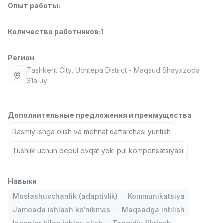
Опыт работы
:
Full time job
Ish joyidan
Количество работников
:
1
Повар фастфуда
TOP
2,600,000 - 5,000,000 sum
/
LES AILES
Регион
Full time job
Ish joyidan
Tashkent City
, Uchtepa District
- Maqsud Shayxzoda
31a uy
Фармацевт
TOP
3,000,000 - 10,000,000 sum
/
NAVBAHOR APTEKA
Дополнительные предложения и преимущества
Full time job
Ish joyidan
Rasmiy ishga olish va mehnat daftarchasi yuritish
Tushlik uchun bepul ovqat yoki pul kompensatsiyasi
Оператор по продажам (Только для
TOP
девушек!)
Договорная
Навыки
NAFF
Full time job
Ish joyidan
Moslashuvchanlik (adaptivlik)
Kommunikatsiya
Jamoada ishlash ko‘nikmasi
Maqsadga intilish
Вакансии
Категории
Компании
Профиль
Агент по продажам
TOP
Insonlar bilan ishlay olish
Tanqidiy fikrlash