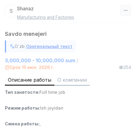
Shanaz
S
Manufacturing and Factories
Узбекистан
Savdo menejeri
Фильтр
|
O`zb
Оригинальный текст
Продавец-консультант
TOP
3,000,000 - 6,000,000 sum
/
3,000,000 - 10,000,000 sum
/
MONDO BEST
Срок 15 июн. 2026 г.
254
Full time job
Ish joyidan
Описание работы
О компании
Агент по продажам
TOP
Тип занятости
:
Full time job
7,000,000 - 15,000,000 sum
/
VITAREX
Side job
Ish joyidan
Режим работы
:
Ish joyidan
Оператор колл-центра
TOP
Смена работы
:
,
3,000,000 - 8,000,000 sum
/
VITAREX