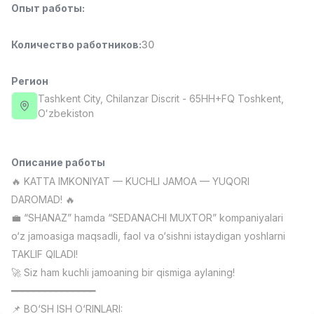
Опыт работы
:
Full time job
Ish joyidan
Количество работников
:
30
Повар фастфуда
TOP
2,600,000 - 5,000,000 sum
/
LES AILES
Регион
Full time job
Ish joyidan
Tashkent City
, Chilanzar Discrit
- 65HH+FQ Тоshkent,
Oʻzbekiston
Фармацевт
TOP
3,000,000 - 10,000,000 sum
/
NAVBAHOR APTEKA
Описание работы
Full time job
Ish joyidan
🔥 KATTA IMKONIYAT — KUCHLI JAMOA — YUQORI
DAROMAD! 🔥
Агент по продажам
TOP
💼 “SHANAZ” hamda “SEDANACHI MUXTOR” kompaniyalari
Договорная
o‘z jamoasiga maqsadli, faol va o‘sishni istaydigan yoshlarni
LION_ESTATE
TAKLIF QILADI!
Full time job
Ish joyidan
🚀 Siz ham kuchli jamoaning bir qismiga aylaning!
━━━━━━━━━━━━━━━
Преподаватель IELTS
Вакансии
Категории
Компании
Профиль
Новая
3,000,000 - 10,000,000 sum
/
📌 BO‘SH ISH O‘RINLARI: