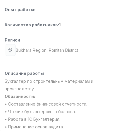
Full time job
Ish joyidan
Опыт работы
:
Повар фастфуда
TOP
Количество работников
:
1
2,600,000 - 5,000,000 sum
/
LES AILES
Full time job
Ish joyidan
Регион
Bukhara Region
, Romitan District
Фармацевт
TOP
3,000,000 - 10,000,000 sum
/
NAVBAHOR APTEKA
Full time job
Ish joyidan
Описание работы
Бухгалтер по строительным материалам и
Оператор по продажам (Только для
производству
TOP
девушек!)
Обязанности:
Договорная
• Составление финансовой отчетности.
NAFF
• Чтение бухгалтерского баланса.
Full time job
Ish joyidan
• Работа в 1С Бухгалтерия.
Вакансии
Категории
Компании
Профиль
• Применение основ аудита.
Агент по продажам
TOP