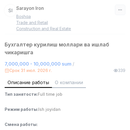
Sarayon Iron
SI
Boshqa
Узбекистан
Trade and Retail
Construction and Real Estate
Фильтр
Бухгалтер курилиш моллари ва ишлаб
Работник склада
TOP
чикаришга
4,280,000 sum
/
ASIAN
7,000,000 - 10,000,000 sum
/
Full time job
Ish joyidan
Срок 31 июл. 2026 г.
339
Описание работы
О компании
Доставка
TOP
3,500,000 - 8,000,000 sum
/
Тип занятости
:
Full time job
ASIAN
Full time job
Ish joyidan
Режим работы
:
Ish joyidan
Руководитель отдела продаж
TOP
6,000,000 - 15,000,000 sum
/
Смена работы
:
ASIAN