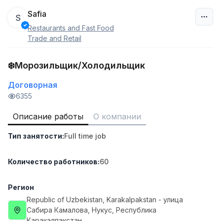
Safia
S
Restaurants and Fast Food
Узбекистан
Trade and Retail
Фильтр
❄️Морозильщик/Холодильщик
Договорная
Продавец-консультант
TOP
3,000,000 - 6,000,000 sum
/
6355
MONDO BEST
Full time job
Ish joyidan
Описание работы
О компании
Тип занятости
:
Full time job
Агент по продажам
TOP
7,000,000 - 15,000,000 sum
/
VITAREX
Количество работников
:
60
Side job
Ish joyidan
Регион
Оператор колл-центра
Republic of Uzbekistan
, Karakalpakstan
- улица
TOP
3,000,000 - 8,000,000 sum
/
Сабира Камалова, Нукус, Республика
VITAREX
Каракалпакстан