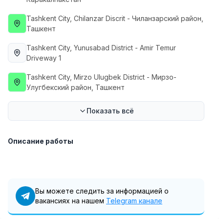
Full time job
Ish joyidan
Tashkent City
, Chilanzar Discrit
- Чиланзарский район,
Ташкент
Повар фастфуда
TOP
2,600,000 - 5,000,000 sum
/
Tashkent City
, Yunusabad District
- Amir Temur
LES AILES
Driveway 1
Full time job
Ish joyidan
Tashkent City
, Mirzo Ulugbek District
- Мирзо-
Улугбекский район, Ташкент
Фармацевт
TOP
3,000,000 - 10,000,000 sum
/
Показать всё
NAVBAHOR APTEKA
Full time job
Ish joyidan
Описание работы
Агент по продажам
TOP
Договорная
LION_ESTATE
Full time job
Ish joyidan
Вы можете следить за информацией о
вакансиях на нашем
Telegram канале
Продавец
Вакансии
Категории
Компании
Профиль
Новая
4,000,000 - 7,000,000 sum
/