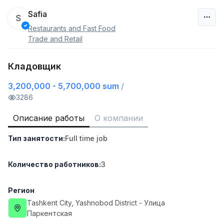
Safia
S
Restaurants and Fast Food
Узбекистан
Trade and Retail
Фильтр
Кладовщик
3,200,000 - 5,700,000 sum
/
Работник склада
TOP
4,280,000 sum
/
3286
ASIAN
Full time job
Ish joyidan
Описание работы
О компании
Тип занятости
:
Full time job
Руководитель отдела продаж
TOP
6,000,000 - 15,000,000 sum
/
ASIAN
Количество работников
:
3
Full time job
Ish joyidan
Регион
Продавец-консультант
Tashkent City
, Yashnobod District
- Улица
TOP
3,000,000 - 6,000,000 sum
/
Паркентская
MONDO BEST