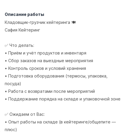
Full time job
Ish joyidan
Описание работы
Повар фастфуда
TOP
Кладовщик-грузчик кейтеринга 🍽
2,600,000 - 5,000,000 sum
/
Сафия Кейтеринг
LES AILES
Full time job
Ish joyidan
✅ Что делать:
• Приём и учёт продуктов и инвентаря
Фармацевт
TOP
• Сбор заказов на выездные мероприятия
3,000,000 - 10,000,000 sum
/
NAVBAHOR APTEKA
• Контроль сроков и условий хранения
Full time job
Ish joyidan
• Подготовка оборудования (термосы, упаковка,
посуда)
Оператор по продажам (Только для
TOP
• Работа с возвратами после мероприятий
девушек!)
• Поддержание порядка на складе и упаковочной зоне
Договорная
NAFF
Full time job
Ish joyidan
✅ Ожидаем от Вас:
• Опыт работы на складе (в кейтеринге/общепите —
Вакансии
Категории
Компании
Профиль
плюс)
Агент по продажам
TOP