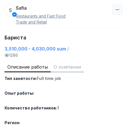
Safia
S
Restaurants and Fast Food
Узбекистан
Trade and Retail
Фильтр
Бариста
3,510,000 - 4,030,000 sum
/
Руководитель отдела продаж
TOP
6,000,000 - 15,000,000 sum
/
1286
ASIAN
Full time job
Ish joyidan
Описание работы
О компании
Тип занятости
:
Full time job
Работник склада
TOP
4,280,000 sum
/
ASIAN
Опыт работы
:
Full time job
Ish joyidan
Количество работников
:
1
Доставка
TOP
3,500,000 - 8,000,000 sum
/
Регион
ASIAN