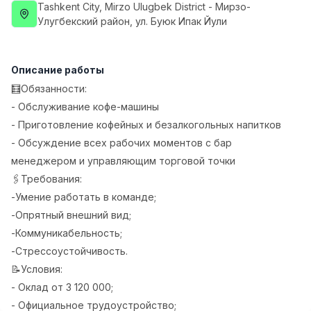
Tashkent City
, Mirzo Ulugbek District
- Мирзо-
Full time job
Ish joyidan
Улугбекский район, ул. Буюк Ипак Йули
Фармацевт
TOP
3,000,000 - 10,000,000 sum
/
Описание работы
NAVBAHOR APTEKA
🧮Обязанности:
Full time job
Ish joyidan
- Обслуживание кофе-машины
- Приготовление кофейных и безалкогольных напитков
Оператор по продажам (Только для
TOP
- Обсуждение всех рабочих моментов с бар
девушек!)
Договорная
менеджером и управляющим торговой точки
NAFF
🖇Требования:
Full time job
Ish joyidan
-Умение работать в команде;
-Опрятный внешний вид;
Агент по продажам
TOP
-Коммуникабельность;
Договорная
-Стрессоустойчивость.
LION_ESTATE
Full time job
Ish joyidan
📝Условия:
- Оклад от 3 120 000;
Вакансии
Категории
Компании
Профиль
- Официальное трудоустройство;
Преподаватель общего английского
Новая