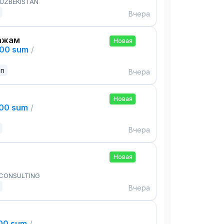
 UZBEKISTAN
Вчера
ажам
Новая
000 sum
/
an
Вчера
Новая
000 sum
/
Вчера
Новая
 CONSULTING
Вчера
000 sum
/