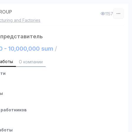
GROUP
1157
turing and Factories
 представитель
0 - 10,000,000 sum
/
работы
О компании
сти
ты
 работников
аботы