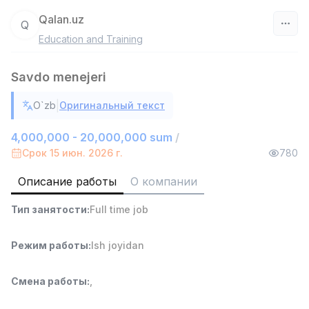
Qalan.uz
Q
Education and Training
Узбекистан
Savdo menejeri
Фильтр
|
O`zb
Оригинальный текст
Продавец-консультант
TOP
3,000,000 - 6,000,000 sum
/
4,000,000 - 20,000,000 sum
/
MONDO BEST
Срок 15 июн. 2026 г.
780
Full time job
Ish joyidan
Описание работы
О компании
Агент по продажам
TOP
Тип занятости
:
Full time job
7,000,000 - 15,000,000 sum
/
VITAREX
Side job
Ish joyidan
Режим работы
:
Ish joyidan
Оператор колл-центра
TOP
Смена работы
:
,
3,000,000 - 8,000,000 sum
/
VITAREX