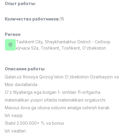
Опыт работы
:
Full time job
Ish joyidan
Количество работников
:
15
Повар фастфуда
TOP
2,600,000 - 5,000,000 sum
/
LES AILES
Регион
Full time job
Ish joyidan
Tashkent City
, Shaykhantakhur District
- Себзор
кўчаси 52a, Тоshkent, Toshkent, Oʻzbekiston
Фармацевт
TOP
3,000,000 - 10,000,000 sum
/
NAVBAHOR APTEKA
Описание работы
Full time job
Ish joyidan
Qalan.uz Rossiya Qozog'iston O'zbekiston Ozarbayjon va
Misir davlatlarida
Агент по продажам
TOP
O'z filyallariga ega bolgan 1- sinfdan 11-snfgacha
Договорная
matematikan yuqori sifatda matematikani orgatuvchi
LION_ESTATE
Maxsus ilova ga obuna sotuvini amalga oshirish kerak
Full time job
Ish joyidan
Ish xaqqi:
Stabil 2.000.000+ % va bonus
Преподаватель IELTS
Вакансии
Категории
Компании
Профиль
Новая
3,000,000 - 10,000,000 sum
/
Ish vaqtlari: