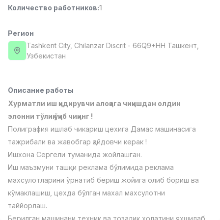
Количество работников
:
1
Full time job
Ish joyidan
Регион
Повар фастфуда
TOP
2,600,000 - 5,000,000 sum
/
Tashkent City
, Chilanzar Discrit
- 66Q9+HH Ташкент,
LES AILES
Узбекистан
Full time job
Ish joyidan
Описание работы
Фармацевт
TOP
3,000,000 - 10,000,000 sum
/
Хурматли иш қидирувчи алоқага чиқишдан олдин
NAVBAHOR APTEKA
элонни тўлиқ ўқиб чиқинг !
Full time job
Ish joyidan
Полиграфия ишлаб чикариш цехига Дамас машинасига
тажрибали ва жавобгар ҳайдовчи керак !
Агент по продажам
TOP
Ишхона Сергели туманида жойлашган.
Договорная
Иш маъзмуни ташқи реклама бўлимида реклама
LION_ESTATE
Full time job
Ish joyidan
махсулотларини ўрнатиб бериш жойига олиб бориш ва
кўмаклашиш, цехда бўлган махал махсулотни
таййорлаш.
Преподаватель IELTS
Вакансии
Категории
Компании
Профиль
Новая
3,000,000 - 10,000,000 sum
/
Берилган машинани техник ва тозалик холатини яхшилаб