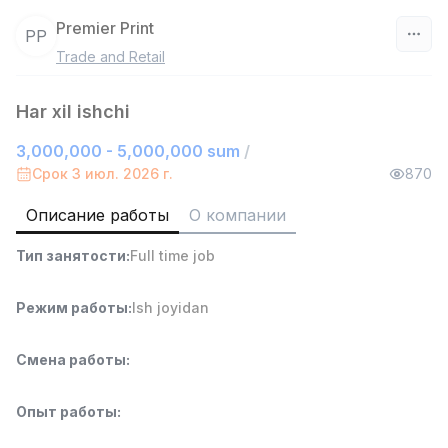
Premier Print
PP
Trade and Retail
Узбекистан
Har xil ishchi
Фильтр
3,000,000 - 5,000,000 sum
/
Руководитель отдела продаж
Срок 3 июл. 2026 г.
870
TOP
6,000,000 - 15,000,000 sum
/
ASIAN
Описание работы
О компании
Full time job
Ish joyidan
Тип занятости
:
Full time job
Работник склада
TOP
Режим работы
:
Ish joyidan
4,280,000 sum
/
ASIAN
Full time job
Ish joyidan
Смена работы
:
Продавец-консультант
TOP
Опыт работы
:
3,000,000 - 6,000,000 sum
/
MONDO BEST