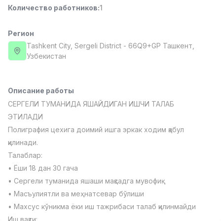
Количество работников
:
1
Full time job
Ish joyidan
Регион
Повар фастфуда
TOP
2,600,000 - 5,000,000 sum
/
Tashkent City
, Sergeli District
- 66Q9+GP Ташкент,
LES AILES
Узбекистан
Full time job
Ish joyidan
Описание работы
Фармацевт
TOP
3,000,000 - 10,000,000 sum
/
СЕРГЕЛИ ТУМАНИДА ЯШАЙДИГАН ИШЧИ ТАЛАБ
NAVBAHOR APTEKA
ЭТИЛАДИ
Full time job
Ish joyidan
Полиграфия цехига доимий ишга эркак ходим қабул
қилинади.
Агент по продажам
TOP
Талаблар:
Договорная
• Ёши 18 дан 30 гача
LION_ESTATE
Full time job
Ish joyidan
• Сергели туманида яшаши мақсадга мувофиқ
• Масъулиятли ва меҳнатсевар бўлиши
• Махсус кўникма ёки иш тажрибаси талаб қилинмайди
Оператор колл-центра
Вакансии
Категории
Компании
Профиль
Новая
Договорная
Иш вақти: