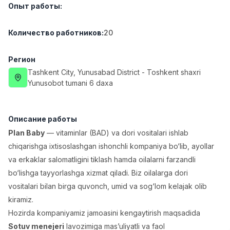
Опыт работы
:
Full time job
Ish joyidan
Количество работников
:
20
Повар фастфуда
TOP
2,600,000 - 5,000,000 sum
/
LES AILES
Регион
Full time job
Ish joyidan
Tashkent City
, Yunusabad District
- Toshkent shaxri
Yunusobot tumani 6 daxa
Фармацевт
TOP
3,000,000 - 10,000,000 sum
/
NAVBAHOR APTEKA
Описание работы
Full time job
Ish joyidan
Plan Baby
— vitaminlar (BAD) va dori vositalari ishlab
chiqarishga ixtisoslashgan ishonchli kompaniya bo‘lib, ayollar
Агент по продажам
TOP
va erkaklar salomatligini tiklash hamda oilalarni farzandli
Договорная
bo‘lishga tayyorlashga xizmat qiladi. Biz oilalarga dori
LION_ESTATE
vositalari bilan birga quvonch, umid va sog‘lom kelajak olib
Full time job
Ish joyidan
kiramiz.
Hozirda kompaniyamiz jamoasini kengaytirish maqsadida
Преподаватель IELTS
Вакансии
Категории
Компании
Профиль
Новая
3,000,000 - 10,000,000 sum
/
Sotuv menejeri
lavozimiga mas’uliyatli va faol