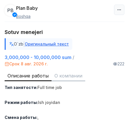
Plan Baby
PB
Boshqa
Узбекистан
Sotuv menejeri
Фильтр
|
O`zb
Оригинальный текст
Продавец-консультант
TOP
3,000,000 - 6,000,000 sum
/
3,000,000 - 10,000,000 sum
/
MONDO BEST
Срок 8 авг. 2026 г.
222
Full time job
Ish joyidan
Описание работы
О компании
Агент по продажам
TOP
Тип занятости
:
Full time job
7,000,000 - 15,000,000 sum
/
VITAREX
Side job
Ish joyidan
Режим работы
:
Ish joyidan
Оператор колл-центра
TOP
Смена работы
:
,
3,000,000 - 8,000,000 sum
/
VITAREX