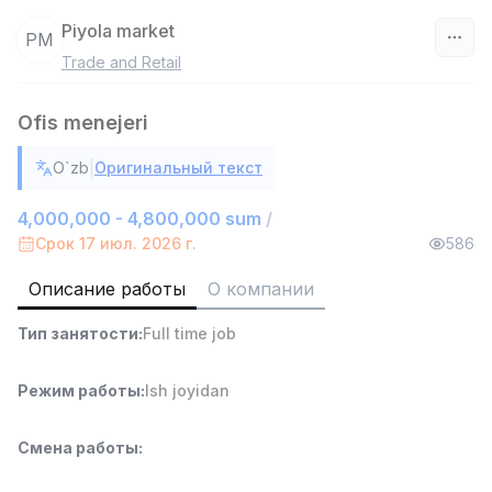
Piyola market
PM
Trade and Retail
Узбекистан
Ofis menejeri
Фильтр
|
O`zb
Оригинальный текст
Руководитель отдела продаж
TOP
6,000,000 - 15,000,000 sum
/
4,000,000 - 4,800,000 sum
/
ASIAN
Срок 17 июл. 2026 г.
586
Full time job
Ish joyidan
Описание работы
О компании
Работник склада
TOP
Тип занятости
:
Full time job
4,280,000 sum
/
ASIAN
Full time job
Ish joyidan
Режим работы
:
Ish joyidan
Продавец-консультант
TOP
Смена работы
:
3,000,000 - 6,000,000 sum
/
MONDO BEST