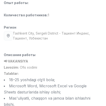
Опыт работы
:
Full time job
Ish joyidan
Количество работников
:
1
Повар фастфуда
TOP
2,600,000 - 5,000,000 sum
/
LES AILES
Регион
Full time job
Ish joyidan
Tashkent City
, Sergeli District
- Ташкент Индекс,
Ташкент, Узбекистан
Фармацевт
TOP
3,000,000 - 10,000,000 sum
/
NAVBAHOR APTEKA
Описание работы
Full time job
Ish joyidan
📢 VAKANSIYA
Lavozim:
Ofis xodimi
Агент по продажам
TOP
Talablar:
Договорная
18–25 yoshdagi o‘g‘il bola;
LION_ESTATE
Microsoft Word, Microsoft Excel va Google
Full time job
Ish joyidan
Sheets dasturlarida ishlay olishi;
Mas'uliyatli, chaqqon va jamoa bilan ishlashni
Оператор колл-центра
Вакансии
Категории
Компании
Профиль
Новая
bilishi.
Договорная