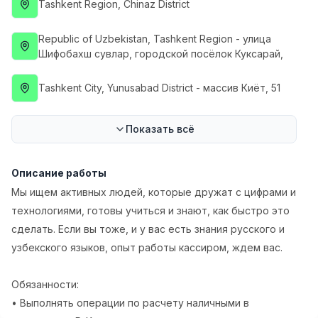
Tashkent Region
, Chinaz District
Full time job
Ish joyidan
Republic of Uzbekistan
, Tashkent Region
- улица
Повар фастфуда
TOP
Шифобахш сувлар, городской посёлок Куксарай,
2,600,000 - 5,000,000 sum
/
LES AILES
Tashkent City
, Yunusabad District
- массив Киёт, 51
Full time job
Ish joyidan
Показать всё
Фармацевт
TOP
3,000,000 - 10,000,000 sum
/
NAVBAHOR APTEKA
Описание работы
Full time job
Ish joyidan
Мы ищем активных людей, которые дружат с цифрами и
технологиями, готовы учиться и знают, как быстро это
Оператор по продажам (Только для
TOP
сделать. Если вы тоже, и у вас есть знания русского и
девушек!)
Договорная
узбекского языков, опыт работы кассиром, ждем вас.
NAFF
Full time job
Ish joyidan
Обязанности:
Вакансии
Категории
Компании
Профиль
• Выполнять операции по расчету наличными в
Агент по продажам
TOP