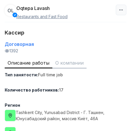
Oqtepa Lavash
OL
Restaurants and Fast Food
Узбекистан
Кассир
Фильтр
Договорная
Работник склада
1392
TOP
4,280,000 sum
/
ASIAN
Описание работы
О компании
Full time job
Ish joyidan
Тип занятости
:
Full time job
Доставка
TOP
Количество работников
:
17
3,500,000 - 8,000,000 sum
/
ASIAN
Full time job
Ish joyidan
Регион
Tashkent City
, Yunusabad District
- Г. Ташкен,
Руководитель отдела продаж
Юнусабадский район, массив Киёт, 46А
TOP
6,000,000 - 15,000,000 sum
/
ASIAN