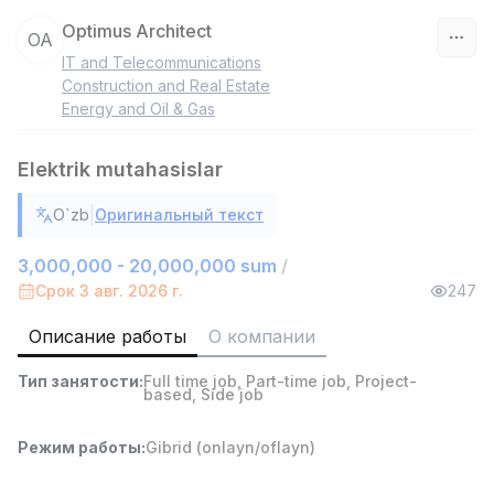
Optimus Architect
OA
IT and Telecommunications
Узбекистан
Construction and Real Estate
Energy and Oil & Gas
Фильтр
Elektrik mutahasislar
Продавец-консультант
TOP
3,000,000 - 6,000,000 sum
/
|
O`zb
Оригинальный текст
MONDO BEST
Full time job
Ish joyidan
3,000,000 - 20,000,000 sum
/
Срок 3 авг. 2026 г.
247
Агент по продажам
TOP
Описание работы
О компании
7,000,000 - 15,000,000 sum
/
VITAREX
Тип занятости
:
Full time job
,
Part-time job
,
Project-
Side job
Ish joyidan
based
,
Side job
Оператор колл-центра
Режим работы
:
Gibrid (onlayn/oflayn)
TOP
3,000,000 - 8,000,000 sum
/
VITAREX