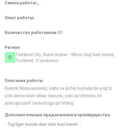
Смена работы
:
,
,
Full time job
Ish joyidan
Опыт работы
:
Повар фастфуда
TOP
2,600,000 - 5,000,000 sum
/
LES AILES
Количество работников
:
50
Full time job
Ish joyidan
Регион
Фармацевт
Tashkent City
, Butun shahar
- Mirzo Ulug'bek tumani,
TOP
3,000,000 - 10,000,000 sum
/
Тоshkent, Oʻzbekiston
NAVBAHOR APTEKA
Full time job
Ish joyidan
Описание работы
Агент по продажам
TOP
Elektrik Mutaxassisimiz, katta va kichik loyihalarda yolg'iz
Договорная
yoki jamoa bilan ishlay olasizmi, yoki qo'shimcha ish
LION_ESTATE
qidiryapsizmi? Unda bizga qo'shiling
Full time job
Ish joyidan
Дополнительные предложения и преимущества
Продавец
Вакансии
Категории
Компании
Профиль
Новая
Tug‘ilgan kunda dam olish kuni berish
4,000,000 - 7,000,000 sum
/