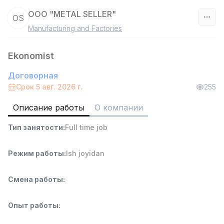
ООО "METAL SELLER"
ОS
Manufacturing and Factories
Узбекистан
Ekonomist
Фильтр
Договорная
Работник склада
Срок 5 авг. 2026 г.
255
TOP
4,280,000 sum
/
ASIAN
Описание работы
О компании
Full time job
Ish joyidan
Тип занятости
:
Full time job
Руководитель отдела продаж
TOP
Режим работы
:
Ish joyidan
6,000,000 - 15,000,000 sum
/
ASIAN
Full time job
Ish joyidan
Смена работы
:
Повар фастфуда
TOP
Опыт работы
:
2,600,000 - 5,000,000 sum
/
LES AILES