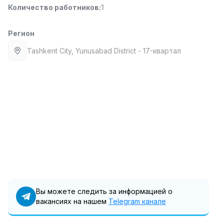
Количество работников
:
1
Full time job
Ish joyidan
Регион
Фармацевт
TOP
3,000,000 - 10,000,000 sum
/
Tashkent City
, Yunusabad District
- 17-квартал
NAVBAHOR APTEKA
Full time job
Ish joyidan
Оператор по продажам (Только для
TOP
девушек!)
Договорная
NAFF
Full time job
Ish joyidan
Агент по продажам
TOP
Договорная
LION_ESTATE
Вы можете следить за информацией о
Full time job
Ish joyidan
вакансиях на нашем
Telegram канале
Вакансии
Категории
Компании
Профиль
Помощник учителя (Математика)
Новая