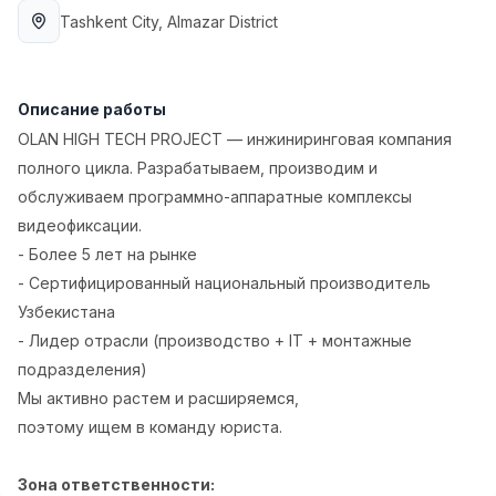
Full time job
Ish joyidan
Tashkent City
, Almazar District
Повар фастфуда
TOP
2,600,000 - 5,000,000 sum
/
Описание работы
LES AILES
OLAN HIGH TECH PROJECT — инжиниринговая компания
Full time job
Ish joyidan
полного цикла. Разрабатываем, производим и
обслуживаем программно-аппаратные комплексы
Фармацевт
TOP
видеофиксации.
3,000,000 - 10,000,000 sum
/
NAVBAHOR APTEKA
- Более 5 лет на рынке
Full time job
Ish joyidan
- Сертифицированный национальный производитель
Узбекистана
Оператор по продажам (Только для
TOP
- Лидер отрасли (производство + IT + монтажные
девушек!)
подразделения)
Договорная
Мы активно растем и расширяемся,
NAFF
Full time job
Ish joyidan
поэтому ищем в команду юриста.
Вакансии
Категории
Компании
Профиль
Зона ответственности:
Агент по продажам
TOP