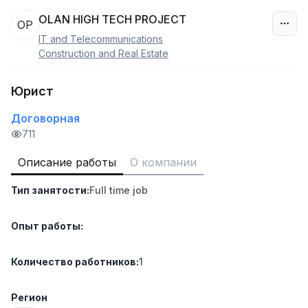
OLAN HIGH TECH PROJECT
OP
IT and Telecommunications
Узбекистан
Construction and Real Estate
Фильтр
Юрист
Договорная
Руководитель отдела продаж
TOP
6,000,000 - 15,000,000 sum
/
711
ASIAN
Full time job
Ish joyidan
Описание работы
О компании
Тип занятости
:
Full time job
Работник склада
TOP
4,280,000 sum
/
ASIAN
Опыт работы
:
Full time job
Ish joyidan
Количество работников
:
1
Доставка
TOP
3,500,000 - 8,000,000 sum
/
Регион
ASIAN