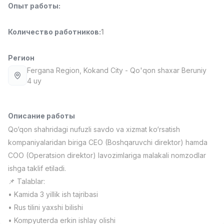
Опыт работы
:
Full time job
Ish joyidan
Количество работников
:
1
Повар фастфуда
TOP
2,600,000 - 5,000,000 sum
/
LES AILES
Регион
Full time job
Ish joyidan
Fergana Region
, Kokand City
- Qo'qon shaxar Beruniy
4 uy
Фармацевт
TOP
3,000,000 - 10,000,000 sum
/
NAVBAHOR APTEKA
Описание работы
Full time job
Ish joyidan
Qo‘qon shahridagi nufuzli savdo va xizmat ko‘rsatish
kompaniyalaridan biriga CEO (Boshqaruvchi direktor) hamda
Агент по продажам
TOP
COO (Operatsion direktor) lavozimlariga malakali nomzodlar
Договорная
ishga taklif etiladi.
LION_ESTATE
📌 Talablar:
Full time job
Ish joyidan
• Kamida 3 yillik ish tajribasi
• Rus tilini yaxshi bilishi
Продавец
Вакансии
Категории
Компании
Профиль
Новая
4,000,000 - 7,000,000 sum
/
• Kompyuterda erkin ishlay olishi