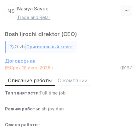
Nasiya Savdo
NS
Trade and Retail
Узбекистан
Bosh ijrochi direktor (CEO)
Фильтр
|
O`zb
Оригинальный текст
Продавец-консультант
TOP
3,000,000 - 6,000,000 sum
/
Договорная
MONDO BEST
Срок 18 июл. 2026 г.
167
Full time job
Ish joyidan
Описание работы
О компании
Агент по продажам
TOP
Тип занятости
:
Full time job
7,000,000 - 15,000,000 sum
/
VITAREX
Side job
Ish joyidan
Режим работы
:
Ish joyidan
Оператор колл-центра
TOP
Смена работы
:
3,000,000 - 8,000,000 sum
/
VITAREX