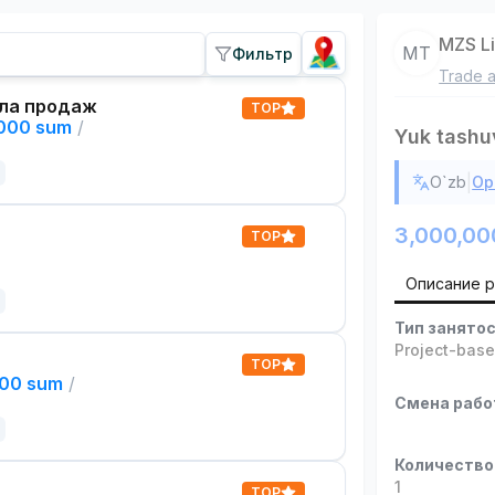
MZS Li
MT
Фильтр
Trade a
ла продаж
TOP
,000 sum
/
Yuk tashu
|
O`zb
Ор
3,000,00
TOP
Описание 
Тип занято
Project-bas
TOP
000 sum
/
Смена раб
Количество
1
TOP