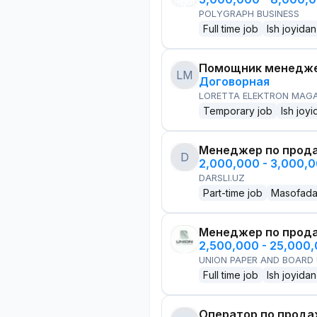
POLYGRAPH BUSINESS
Full time job
Ish joyidan
Помощник менедже
LM
Договорная
LORETTA ELEKTRON MAG
Temporary job
Ish joyi
Менеджер по прод
D
2,000,000 - 3,000,
DARSLI.UZ
Part-time job
Masofad
Менеджер по прод
2,500,000 - 25,000
UNION PAPER AND BOARD
Full time job
Ish joyidan
Оператор по прод