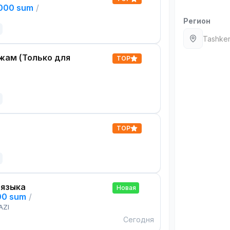
,000 sum
/
Регион
Tashken
жам (Только для
TOP
TOP
 языка
Новая
00 sum
/
AZI
Сегодня