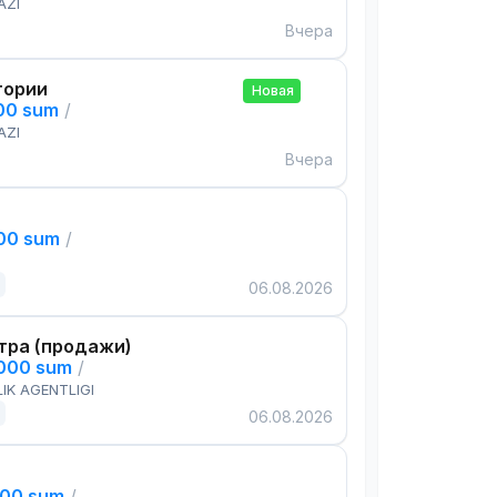
AZI
Вчера
тории
Новая
000 sum
/
AZI
Вчера
000 sum
/
06.08.2026
тра (продажи)
,000 sum
/
IK AGENTLIGI
06.08.2026
000 sum
/