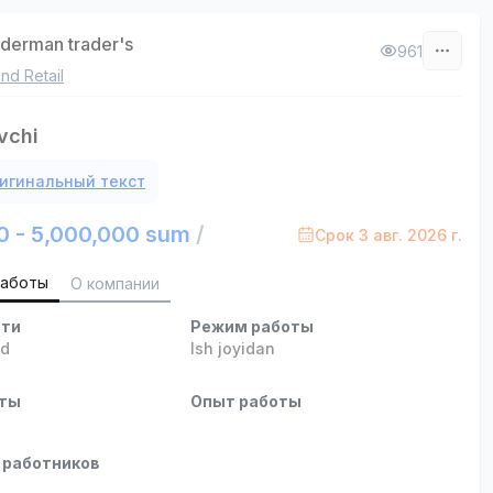
derman trader's
961
nd Retail
vchi
игинальный текст
0 - 5,000,000 sum
/
Срок 3 авг. 2026 г.
работы
О компании
сти
Режим работы
ed
Ish joyidan
оты
Опыт работы
 работников