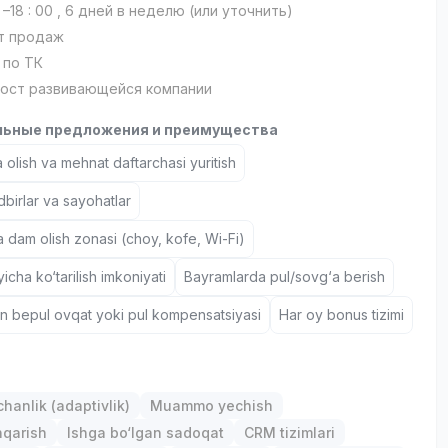
 –18 : 00 , 6 дней в неделю (или уточнить)
т продаж
 по ТК
ост развивающейся компании
ьные предложения и преимущества
 olish va mehnat daftarchasi yuritish
birlar va sayohatlar
a dam olish zonasi (choy, kofe, Wi-Fi)
icha ko‘tarilish imkoniyati
Bayramlarda pul/sovg‘a berish
un bepul ovqat yoki pul kompensatsiyasi
Har oy bonus tizimi
anlik (adaptivlik)
Muammo yechish
hqarish
Ishga bo‘lgan sadoqat
CRM tizimlari