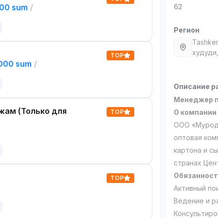
000 sum
/
62
Регион
Tashken
худуди,
TOP
,000 sum
/
Описание р
Менеджер 
жам (Только для
TOP
О компании
ООО «Муродл
оптовая ком
картона и с
странах Цен
Обязанност
TOP
Активный по
Ведение и р
Консультиро