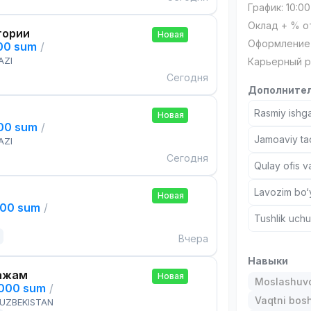
График: 10:00
Оклад + % о
тории
Новая
Оформление
000 sum
/
AZI
Карьерный р
Сегодня
Дополнител
Rasmiy ishga
Новая
000 sum
/
Jamoaviy tad
AZI
Сегодня
Qulay ofis v
Lavozim bo‘y
Новая
000 sum
/
Tushlik uch
Вчера
Навыки
ажам
Новая
Moslashuvch
,000 sum
/
Vaqtni bos
 UZBEKISTAN