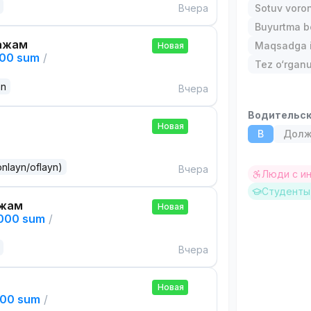
Вчера
Sotuv voro
Buyurtma b
ажам
Maqsadga i
Новая
000 sum
/
Tez o‘rgan
an
Вчера
Водительск
Новая
B
Долж
onlayn/oflayn)
Вчера
Люди с и
Студенты 
ажам
Новая
,000 sum
/
Вчера
Новая
000 sum
/