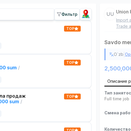
Union 
UU
Фильтр
Import 
Trade a
TOP
Savdo men
|
O`zb
Ор
TOP
000 sum
/
2,500,00
Описание 
Тип занято
ла продаж
TOP
Full time job
,000 sum
/
Смена раб
Количество
TOP