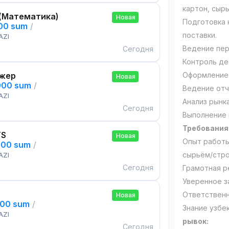
картон, сыр
(Математика)
Новая
Подготовка 
000 sum
/
поставки.
AZI
Ведение пер
Сегодня
Контроль де
жер
Оформление 
Новая
000 sum
/
Ведение отч
AZI
Анализ рынк
Сегодня
Выполнение 
Требования
TS
Новая
Опыт работы
000 sum
/
сырьём/стро
AZI
Сегодня
Грамотная р
Уверенное за
Ответственн
Новая
000 sum
/
Знание узбе
AZI
рывок:
Сегодня