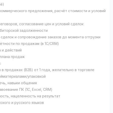
ьё)
коммерческого предложения, расчёт стоимости и условий
еговоров, согласование цен и условий сделок
биторской задолженности
сделок и сопровождение заказов до момента отгрузки
ётности по продажам (в 1С/CRM)
а и действий
плана продаж
:
 в продажах (В2В) от 1 года, желательно в торговле
йматериалами/упаковкой
ечь, навыки общения
воевание ПК (1С, Excel, CRM)
ость, нацеленность на результат
кского и русского языков