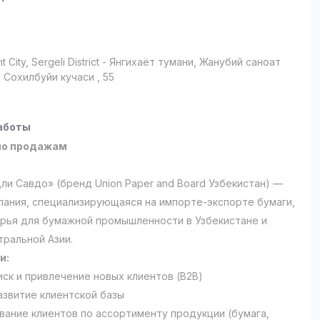
t City
, Sergeli District
- Янгихаёт тумани, Жанубий саноат
 Сохилбуйи кучаси , 55
аботы
по продажам
и Савдо» (бренд Union Paper and Board Узбекистан) —
пания, специализирующаяся на импорте-экспорте бумаги,
ырья для бумажной промышленности в Узбекистане и
тральной Азии.
и:
иск и привлечение новых клиентов (B2B)
азвитие клиентской базы
вание клиентов по ассортименту продукции (бумага,