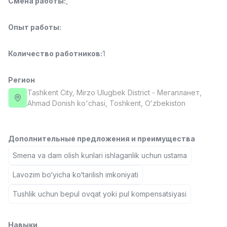
Смена работы
:
,
Full time job
Ish joyidan
Опыт работы
:
Повар фастфуда
TOP
2,600,000 - 5,000,000 sum
/
Количество работников
:
1
LES AILES
Full time job
Ish joyidan
Регион
Tashkent City
, Mirzo Ulugbek District
- Мегапланет,
Фармацевт
TOP
Ahmad Donish ko'chasi, Тоshkent, Oʻzbekiston
3,000,000 - 10,000,000 sum
/
NAVBAHOR APTEKA
Full time job
Ish joyidan
Дополнительные предложения и преимущества
Оператор по продажам (Только для
Smena va dam olish kunlari ishlaganlik uchun ustama
TOP
девушек!)
Договорная
Lavozim bo‘yicha ko‘tarilish imkoniyati
NAFF
Tushlik uchun bepul ovqat yoki pul kompensatsiyasi
Full time job
Ish joyidan
Вакансии
Категории
Компании
Профиль
Агент по продажам
TOP
Навыки