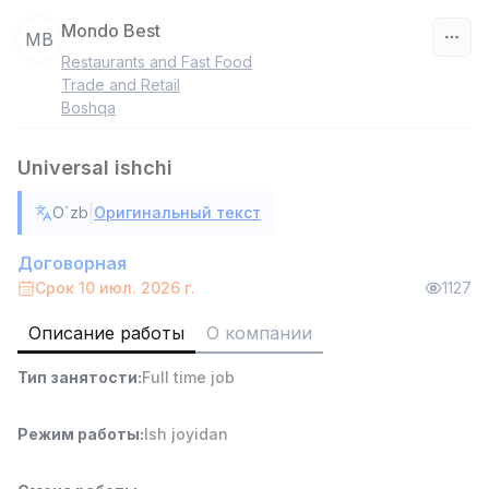
Mondo Best
MB
Restaurants and Fast Food
Узбекистан
Trade and Retail
Boshqa
Фильтр
Universal ishchi
Работник склада
TOP
4,280,000 sum
/
|
O`zb
Оригинальный текст
ASIAN
Full time job
Ish joyidan
Договорная
Срок 10 июл. 2026 г.
1127
Доставка
TOP
Описание работы
О компании
3,500,000 - 8,000,000 sum
/
ASIAN
Тип занятости
:
Full time job
Full time job
Ish joyidan
Режим работы
:
Ish joyidan
Руководитель отдела продаж
TOP
6,000,000 - 15,000,000 sum
/
ASIAN