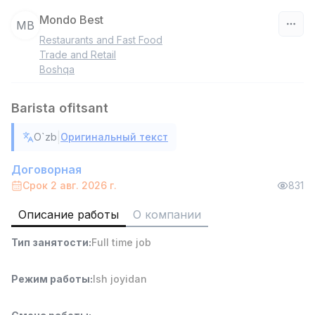
Mondo Best
MB
Restaurants and Fast Food
Узбекистан
Trade and Retail
Boshqa
Фильтр
Barista ofitsant
Работник склада
TOP
4,280,000 sum
/
|
O`zb
Оригинальный текст
ASIAN
Full time job
Ish joyidan
Договорная
Срок 2 авг. 2026 г.
831
Доставка
TOP
Описание работы
О компании
3,500,000 - 8,000,000 sum
/
ASIAN
Тип занятости
:
Full time job
Full time job
Ish joyidan
Режим работы
:
Ish joyidan
Руководитель отдела продаж
TOP
6,000,000 - 15,000,000 sum
/
ASIAN