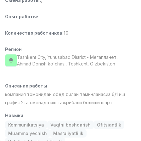
Смена работы
:
,
Full time job
Ish joyidan
Опыт работы
:
Повар фастфуда
TOP
2,600,000 - 5,000,000 sum
/
Количество работников
:
10
LES AILES
Full time job
Ish joyidan
Регион
Tashkent City
, Yunusabad District
- Мегапланет,
Фармацевт
TOP
Ahmad Donish ko'chasi, Тоshkent, Oʻzbekiston
3,000,000 - 10,000,000 sum
/
NAVBAHOR APTEKA
Full time job
Ish joyidan
Описание работы
компания томонидан обед билан таминланасиз 6/1 иш
Оператор по продажам (Только для
TOP
девушек!)
график 2та сменада иш тажрибали болиши шарт
Договорная
NAFF
Навыки
Full time job
Ish joyidan
Kommunikatsiya
Vaqtni boshqarish
Ofitsiantlik
Вакансии
Категории
Компании
Профиль
Muammo yechish
Mas’uliyatlilik
Агент по продажам
TOP