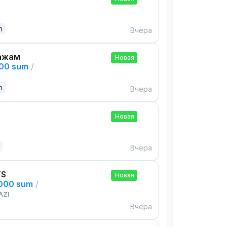
n
Вчера
ажам
Новая
000 sum
/
n
Вчера
Новая
Вчера
TS
Новая
,000 sum
/
AZI
Вчера