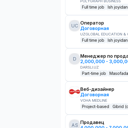
POLYGRAPH BUSINESS
Full time job
Ish joyidan
Оператор
UC
Договорная
UZGLOBAL EDUCATION &
Full time job
Ish joyidan
Менеджер по прод
D
2,000,000 - 3,000,
DARSLI.UZ
Part-time job
Masofad
Веб-дизайнер
Договорная
VOHA MEDLINE
Project-based
Gibrid (
Продавец
AS
4,000,000 - 7,000,