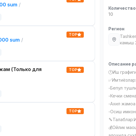
000 sum
/
Количество
10
Регион
TOP
Tashken
,000 sum
/
камыш 2
Описание р
жам (Только для
TOP
🕐Иш графиги:
✅Имтиёзлар
-Бепул тушл
-Кечки смена
-Ахил жамоа
TOP
-Осиш имкон
🔧Талаблар:
💰Ойлик мао
алохида сух