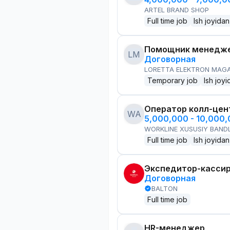
ARTEL BRAND SHOP
Full time job
Ish joyidan
Помощник менедже
LM
Договорная
LORETTA ELEKTRON MAG
Temporary job
Ish joyi
Оператор колл-цен
WA
5,000,000 - 10,000
WORKLINE XUSUSIY BANDL
Full time job
Ish joyidan
Экспедитор-касси
Договорная
BALTON
Full time job
HR-менеджер