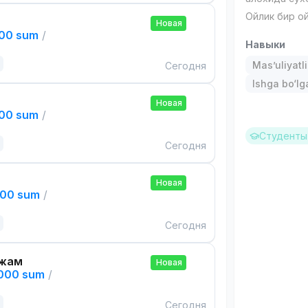
Ойлик бир о
Новая
000 sum
/
Навыки
Mas’uliyatli
Сегодня
Ishga bo‘l
Новая
000 sum
/
Студенты 
Сегодня
Новая
000 sum
/
Сегодня
ажам
Новая
,000 sum
/
Сегодня