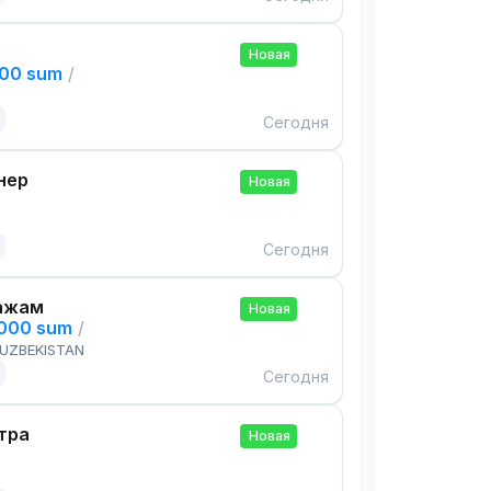
Новая
000 sum
/
Сегодня
нер
Новая
Сегодня
ажам
Новая
,000 sum
/
 UZBEKISTAN
Сегодня
тра
Новая