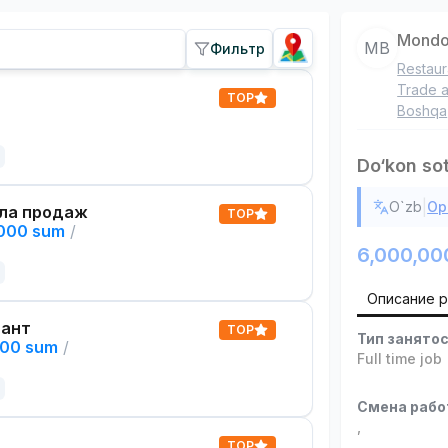
Mondo
MB
Фильтр
Restaur
Trade a
TOP
Boshqa
Do‘kon so
|
O`zb
Ор
ла продаж
TOP
,000 sum
/
6,000,00
Описание 
тант
TOP
Тип занято
000 sum
/
Full time job
Смена раб
,
TOP