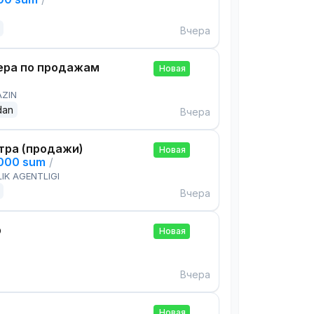
Вчера
ра по продажам
Новая
AZIN
dan
Вчера
тра (продажи)
Новая
,000 sum
/
IK AGENTLIGI
Вчера
р
Новая
Вчера
Новая