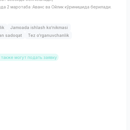
йда 2 маротаба :Аванс ва Ойлик кўринишида берилади.
lik
Jamoada ishlash ko‘nikmasi
gan sadoqat
Tez o‘rganuvchanlik
также могут подать заявку