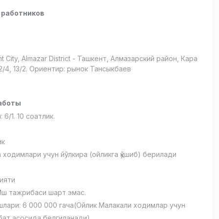
 работников
t City
, Almazar District
- Ташкент, Алмазарский район, Кара
/4, 13/2. Ориентир: рынок Тансыкбаев
аботы
 6/1. 10 соатлик.
:
ик
 ходимлари учун йўлкира (ойликга қўшиб) берилади
ияти
Иш тажрибаси шарт эмас.
шлари: 6 000 000 гача(Ойлик Малакали ходимлар учун
бат асосида белгиланади)