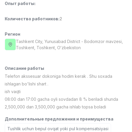
Опыт работы
:
Full time job
Ish joyidan
Количество работников
:
2
Повар фастфуда
TOP
2,600,000 - 5,000,000 sum
/
LES AILES
Регион
Full time job
Ish joyidan
Tashkent City
, Yunusabad District
- Bodomzor mavzesi,
Тоshkent, Toshkent, Oʻzbekiston
Фармацевт
TOP
3,000,000 - 10,000,000 sum
/
NAVBAHOR APTEKA
Описание работы
Full time job
Ish joyidan
Telefon akssesuar dokoniga hodim kerak . Shu soxada
ishlagan bo'lishi shart .
Оператор по продажам (Только для
TOP
ish vaqti
девушек!)
08:00 dan 17:00 gacha oyli sovdadan 8 % beriladi shunda
Договорная
2,500,000 dan 3,500,000 gacha ishlab topsa boladi
NAFF
Full time job
Ish joyidan
Дополнительные предложения и преимущества
Вакансии
Категории
Компании
Профиль
Tushlik uchun bepul ovqat yoki pul kompensatsiyasi
Агент по продажам
TOP