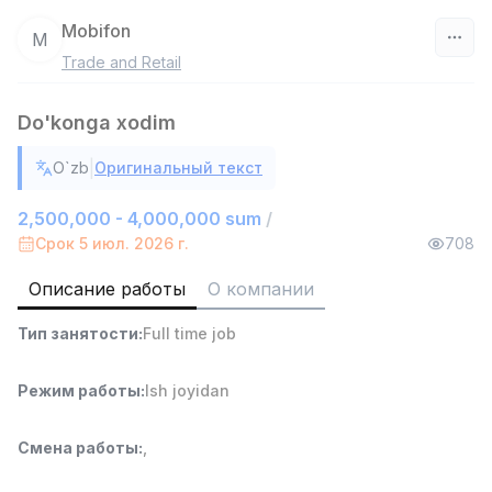
Mobifon
M
Trade and Retail
Узбекистан
Do'konga xodim
Фильтр
|
O`zb
Оригинальный текст
Руководитель отдела продаж
TOP
6,000,000 - 15,000,000 sum
/
2,500,000 - 4,000,000 sum
/
ASIAN
Срок 5 июл. 2026 г.
708
Full time job
Ish joyidan
Описание работы
О компании
Работник склада
TOP
Тип занятости
:
Full time job
4,280,000 sum
/
ASIAN
Full time job
Ish joyidan
Режим работы
:
Ish joyidan
Продавец-консультант
TOP
Смена работы
:
,
3,000,000 - 6,000,000 sum
/
MONDO BEST