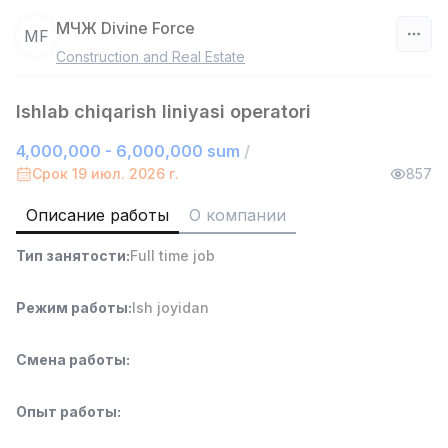
МЧЖ Divine Force
МF
Construction and Real Estate
Узбекистан
Ishlab chiqarish liniyasi operatori
Фильтр
4,000,000 - 6,000,000 sum
/
Агент по продажам
Срок 19 июл. 2026 г.
857
TOP
7,000,000 - 15,000,000 sum
/
VITAREX
Описание работы
О компании
Side job
Ish joyidan
Тип занятости
:
Full time job
Руководитель отдела продаж
TOP
Режим работы
:
Ish joyidan
6,000,000 - 15,000,000 sum
/
ASIAN
Full time job
Ish joyidan
Смена работы
:
Работник склада
TOP
Опыт работы
:
4,280,000 sum
/
ASIAN