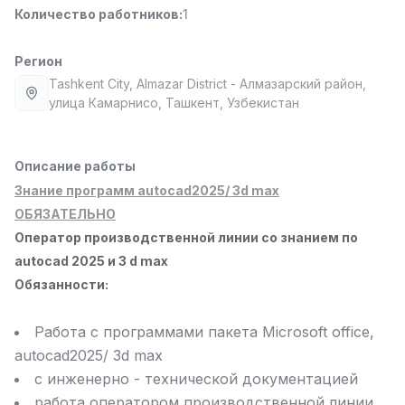
Количество работников
:
1
Full time job
Ish joyidan
Регион
Доставка
TOP
3,500,000 - 8,000,000 sum
/
Tashkent City
, Almazar District
- Алмазарский район,
ASIAN
улица Камарнисо, Ташкент, Узбекистан
Full time job
Ish joyidan
Описание работы
Фармацевт
TOP
3,000,000 - 10,000,000 sum
/
Знание программ autocad2025/ 3d max
NAVBAHOR APTEKA
ОБЯЗАТЕЛЬНО
Full time job
Ish joyidan
Оператор производственной линии со знанием по
autocad 2025 и 3 d max
Оператор по продажам (Только для
TOP
Обязанности:
девушек!)
Договорная
NAFF
Работа с программами пакета Microsoft office,
Full time job
Ish joyidan
autocad2025/ 3d max
с инженерно - технической документацией
Вакансии
Категории
Компании
Профиль
Агент по продажам
TOP
работа оператором производственной линии