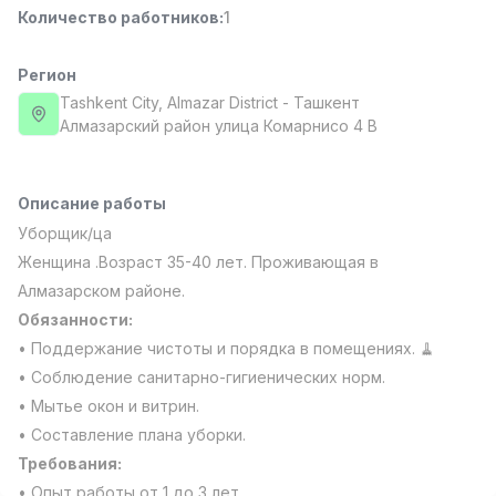
Количество работников
:
1
Full time job
Ish joyidan
Регион
Повар фастфуда
TOP
2,600,000 - 5,000,000 sum
/
Tashkent City
, Almazar District
- Ташкент
LES AILES
Алмазарский район улица Комарнисо 4 В
Full time job
Ish joyidan
Описание работы
Фармацевт
TOP
3,000,000 - 10,000,000 sum
/
Уборщик/ца
NAVBAHOR APTEKA
Женщина .Возраст 35-40 лет. Проживающая в
Full time job
Ish joyidan
Алмазарском районе.
Обязанности:
Оператор по продажам (Только для
TOP
• Поддержание чистоты и порядка в помещениях. 🧹
девушек!)
• Соблюдение санитарно-гигиенических норм.
Договорная
NAFF
• Мытье окон и витрин.
Full time job
Ish joyidan
• Составление плана уборки.
Требования:
Вакансии
Категории
Компании
Профиль
Агент по продажам
TOP
• Опыт работы от 1 до 3 лет.