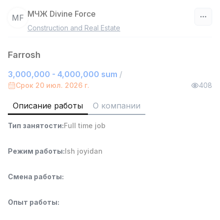
МЧЖ Divine Force
МF
Construction and Real Estate
Узбекистан
Farrosh
Фильтр
3,000,000 - 4,000,000 sum
/
Работник склада
Срок 20 июл. 2026 г.
408
TOP
4,280,000 sum
/
ASIAN
Описание работы
О компании
Full time job
Ish joyidan
Тип занятости
:
Full time job
Руководитель отдела продаж
TOP
Режим работы
:
Ish joyidan
6,000,000 - 15,000,000 sum
/
ASIAN
Full time job
Ish joyidan
Смена работы
:
Продавец-консультант
TOP
Опыт работы
:
3,000,000 - 6,000,000 sum
/
MONDO BEST