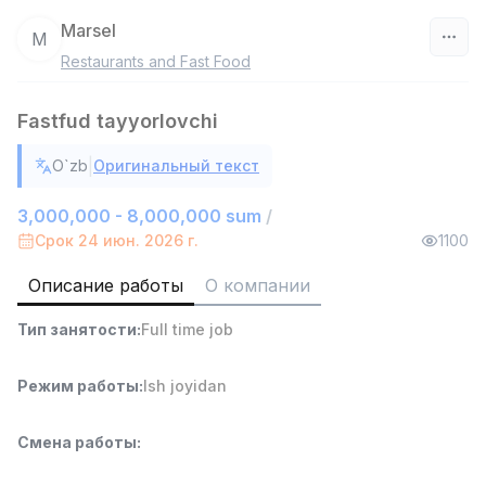
Marsel
M
Restaurants and Fast Food
Узбекистан
Fastfud tayyorlovchi
Фильтр
|
O`zb
Оригинальный текст
Работник склада
TOP
4,280,000 sum
/
3,000,000 - 8,000,000 sum
/
ASIAN
Срок 24 июн. 2026 г.
1100
Full time job
Ish joyidan
Описание работы
О компании
Руководитель отдела продаж
TOP
Тип занятости
:
Full time job
6,000,000 - 15,000,000 sum
/
ASIAN
Full time job
Ish joyidan
Режим работы
:
Ish joyidan
Продавец-консультант
TOP
Смена работы
:
3,000,000 - 6,000,000 sum
/
MONDO BEST