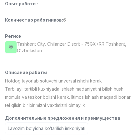
Опыт работы
:
Full time job
Ish joyidan
Количество работников
:
6
Повар фастфуда
TOP
2,600,000 - 5,000,000 sum
/
LES AILES
Регион
Full time job
Ish joyidan
Tashkent City
, Chilanzar Discrit
- 75GX+RR Тоshkent,
Oʻzbekiston
Фармацевт
TOP
3,000,000 - 10,000,000 sum
/
NAVBAHOR APTEKA
Описание работы
Full time job
Ish joyidan
Hotdog tayorlab sotuvchi unversal ishchi kerak
Tarbilayli tartibli kuxniyada ishlash madaniyatini bilish hush
Оператор по продажам (Только для
TOP
momula va tezkor bolishi kerak. Iltimos ishlash maqsadi borlar
девушек!)
tel qilsin bir birimizni vaxtimizni olmaylik
Договорная
NAFF
Дополнительные предложения и преимущества
Full time job
Ish joyidan
Lavozim bo‘yicha ko‘tarilish imkoniyati
Вакансии
Категории
Компании
Профиль
Агент по продажам
TOP