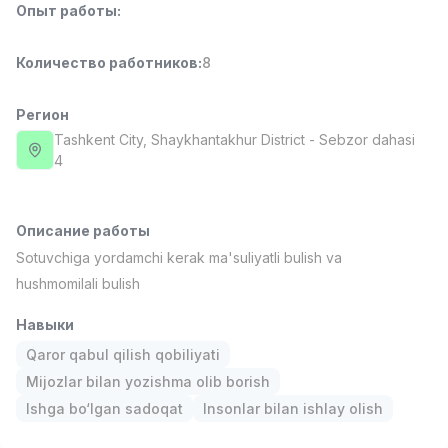
Опыт работы
:
Full time job
Ish joyidan
Количество работников
:
8
Фармацевт
TOP
3,000,000 - 10,000,000 sum
/
NAVBAHOR APTEKA
Регион
Full time job
Ish joyidan
Tashkent City
, Shaykhantakhur District
- Sebzor dahasi
4
Оператор по продажам (Только для
TOP
девушек!)
Договорная
Описание работы
NAFF
Sotuvchiga yordamchi kerak ma'suliyatli bulish va
Full time job
Ish joyidan
hushmomilali bulish
Агент по продажам
Навыки
TOP
Договорная
Qaror qabul qilish qobiliyati
LION_ESTATE
Mijozlar bilan yozishma olib borish
Full time job
Ish joyidan
Ishga bo‘lgan sadoqat
Insonlar bilan ishlay olish
Вакансии
Категории
Компании
Профиль
SMM-менеджер
Новая