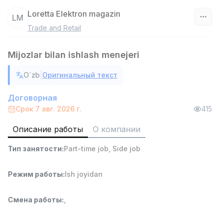
Loretta Elektron magazin
LM
Trade and Retail
Узбекистан
Mijozlar bilan ishlash menejeri
Фильтр
|
O`zb
Оригинальный текст
Руководитель отдела продаж
TOP
6,000,000 - 15,000,000 sum
/
Договорная
ASIAN
Срок 7 авг. 2026 г.
415
Full time job
Ish joyidan
Описание работы
О компании
Работник склада
TOP
Тип занятости
:
Part-time job
,
Side job
4,280,000 sum
/
ASIAN
Full time job
Ish joyidan
Режим работы
:
Ish joyidan
Доставка
TOP
Смена работы
:
,
3,500,000 - 8,000,000 sum
/
ASIAN