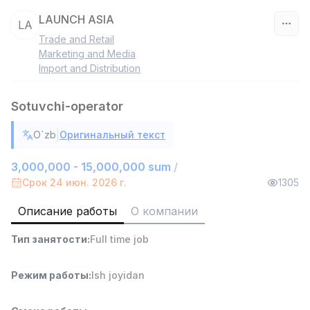
LAUNCH ASIA
LA
Trade and Retail
Узбекистан
Marketing and Media
Import and Distribution
Фильтр
Sotuvchi-operator
Работник склада
TOP
4,280,000 sum
/
|
O`zb
Оригинальный текст
ASIAN
Full time job
Ish joyidan
3,000,000 - 15,000,000 sum
/
Срок 24 июн. 2026 г.
1305
Руководитель отдела продаж
TOP
Описание работы
О компании
6,000,000 - 15,000,000 sum
/
ASIAN
Тип занятости
:
Full time job
Full time job
Ish joyidan
Режим работы
:
Ish joyidan
Продавец-консультант
TOP
3,000,000 - 6,000,000 sum
/
MONDO BEST