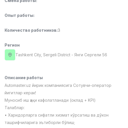
Смена работы
:
Full time job
Ish joyidan
Опыт работы
:
Повар фастфуда
TOP
2,600,000 - 5,000,000 sum
/
Количество работников
:
3
LES AILES
Full time job
Ish joyidan
Регион
Фармацевт
TOP
Tashkent City
, Sergeli District
- Янги Сергели 56
3,000,000 - 10,000,000 sum
/
NAVBAHOR APTEKA
Full time job
Ish joyidan
Описание работы
Automaster.uz йирик компаниясига Сотувчи-оператор
Оператор по продажам (Только для
TOP
девушек!)
йигитлар керак!
Договорная
Муносиб иш ҳақи кафолатланади (оклад + KPI)
NAFF
Талаблар:
Full time job
Ish joyidan
• Харидорларга сифатли хизмат кўрсатиш ва дўкон
Вакансии
Категории
Компании
Профиль
ташрифчиларига эътиборли бўлиш;
Агент по продажам
TOP