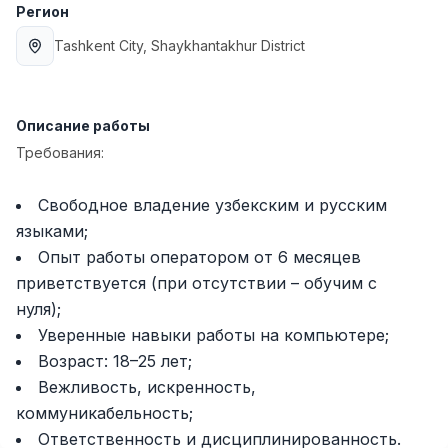
Регион
Full time job
Ish joyidan
Tashkent City
, Shaykhantakhur District
Повар фастфуда
TOP
2,600,000 - 5,000,000 sum
/
LES AILES
Описание работы
Full time job
Ish joyidan
Требования:
Фармацевт
TOP
Свободное владение узбекским и русским
3,000,000 - 10,000,000 sum
/
NAVBAHOR APTEKA
языками;
Full time job
Ish joyidan
Опыт работы оператором от 6 месяцев
приветствуется (при отсутствии – обучим с
Агент по продажам
TOP
нуля);
Договорная
Уверенные навыки работы на компьютере;
LION_ESTATE
Возраст: 18–25 лет;
Full time job
Ish joyidan
Вежливость, искренность,
коммуникабельность;
Учитель математики
Вакансии
Категории
Компании
Профиль
Новая
Ответственность и дисциплинированность.
3,000,000 - 14,000,000 sum
/