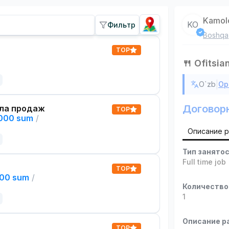
Kamol
KO
Фильтр
Boshqa
TOP
🍴 Ofitsia
|
O`zb
Ор
Договор
ла продаж
TOP
,000 sum
/
Описание 
Тип занято
Full time job
TOP
000 sum
/
Количество
1
Описание р
TOP