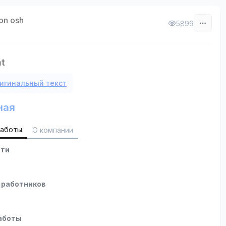
on osh
5899
nt
игинальный текст
ная
работы
О компании
сти
 работников
аботы