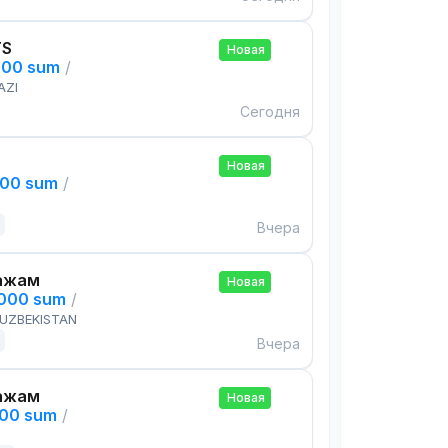
TS
Новая
000 sum
/
AZI
Сегодня
Новая
000 sum
/
Вчера
ажам
Новая
,000 sum
/
 UZBEKISTAN
Вчера
ажам
Новая
000 sum
/