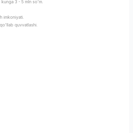
 kunga 3 - 5 mln so'm.
h imkoniyati.
qo'llab quvvatlashi.