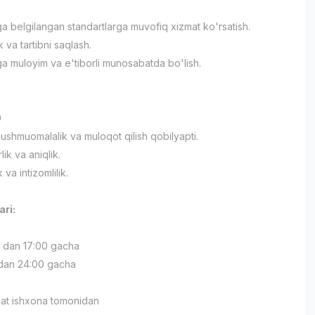
 belgilangan standartlarga muvofiq xizmat ko'rsatish.
k va tartibni saqlash.
 muloyim va e'tiborli munosabatda bo'lish.
0
xushmuomalalik va muloqot qilish qobilyapti.
lik va aniqlik.
k va intizomlilik.
ari:
0 dan 17:00 gacha
 dan 24:00 gacha
qat ishxona tomonidan