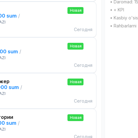
• Daromad: 15
• + KPI
Новая
000 sum
/
• Kasbiy o'sis
AZI
• Rahbarlarni 
Сегодня
Новая
000 sum
/
AZI
Сегодня
жер
Новая
000 sum
/
AZI
Сегодня
тории
Новая
000 sum
/
AZI
Сегодня