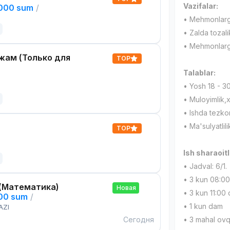
Vazifalar:
,000 sum
/
• Mehmonlarga
• Zalda tozali
• Mehmonlarga
жам (Только для
TOP
Talablar:
• Yosh 18 - 3
• Muloyimlik,
• Ishda tezkor
• Ma'sulyatlili
TOP
Ish sharaoitl
• Jadval: 6/1.
• 3 kun 08:0
(Математика)
Новая
• 3 kun 11:00
000 sum
/
• 1 kun dam
AZI
Сегодня
• 3 mahal ov