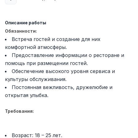
Full time job
Ish joyidan
Повар фастфуда
Описание работы
TOP
2,600,000 - 5,000,000 sum
/
Обязанности:
LES AILES
Встреча гостей и создание для них
Full time job
Ish joyidan
комфортной атмосферы.
Предоставление информации о ресторане и
Фармацевт
TOP
помощь при размещении гостей.
3,000,000 - 10,000,000 sum
/
NAVBAHOR APTEKA
Обеспечение высокого уровня сервиса и
Full time job
Ish joyidan
культуры обслуживания.
Постоянная вежливость, дружелюбие и
Агент по продажам
TOP
открытая улыбка.
Договорная
LION_ESTATE
Требования:
Full time job
Ish joyidan
Преподаватель IELTS
Вакансии
Категории
Компании
Профиль
Новая
Возраст: 18 – 25 лет.
3,000,000 - 10,000,000 sum
/