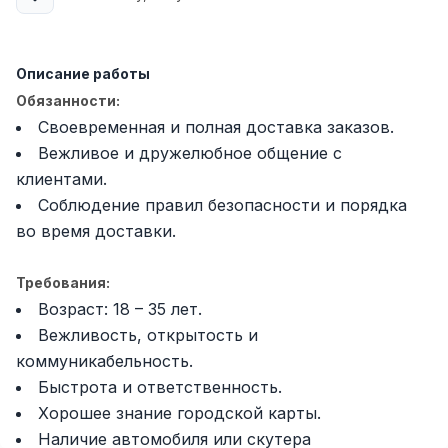
Full time job
Ish joyidan
Повар фастфуда
Описание работы
TOP
2,600,000 - 5,000,000 sum
/
Обязанности:
LES AILES
Своевременная и полная доставка заказов.
Full time job
Ish joyidan
Вежливое и дружелюбное общение с
клиентами.
Фармацевт
TOP
Соблюдение правил безопасности и порядка
3,000,000 - 10,000,000 sum
/
NAVBAHOR APTEKA
во время доставки.
Full time job
Ish joyidan
Требования:
Агент по продажам
TOP
Возраст: 18 – 35 лет.
Договорная
Вежливость, открытость и
LION_ESTATE
коммуникабельность.
Full time job
Ish joyidan
Быстрота и ответственность.
Хорошее знание городской карты.
Преподаватель IELTS
Вакансии
Категории
Компании
Профиль
Новая
Наличие автомобиля или скутера
3,000,000 - 10,000,000 sum
/