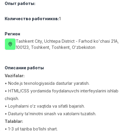
Опыт работы
:
Full time job
Ish joyidan
Количество работников
:
1
Повар фастфуда
TOP
2,600,000 - 5,000,000 sum
/
LES AILES
Регион
Full time job
Ish joyidan
Tashkent City
, Uchtepa District
- Farhod ko'chasi 21А,
100123, Тоshkent, Toshkent, Oʻzbekiston
Фармацевт
TOP
3,000,000 - 10,000,000 sum
/
NAVBAHOR APTEKA
Описание работы
Full time job
Ish joyidan
Vazifalar:
• Node.js texnologiyasida dasturlar yaratish.
Агент по продажам
TOP
• HTML/CSS yordamida foydalanuvchi interfeyslarini ishlab
Договорная
chiqish.
LION_ESTATE
• Loyihalarni o‘z vaqtida va sifatli bajarish.
Full time job
Ish joyidan
• Dasturiy ta’minotni sinash va xatolarni tuzatish.
Talablar:
Учитель математики
Вакансии
Категории
Компании
Профиль
Новая
3,000,000 - 14,000,000 sum
/
• 1-3 yil tajriba bo‘lishi shart.