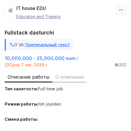
IT house EDU
IE
Education and Training
Узбекистан
Fullstack dasturchi
Фильтр
|
O`zb
Оригинальный текст
Продавец-консультант
TOP
3,000,000 - 6,000,000 sum
/
10,000,000 - 25,000,000 sum
/
MONDO BEST
Срок 7 авг. 2026 г.
262
Full time job
Ish joyidan
Описание работы
О компании
Агент по продажам
TOP
Тип занятости
:
Full time job
7,000,000 - 15,000,000 sum
/
VITAREX
Side job
Ish joyidan
Режим работы
:
Ish joyidan
Оператор колл-центра
TOP
Смена работы
:
3,000,000 - 8,000,000 sum
/
VITAREX