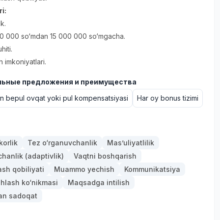
ri:
ik.
0 000 so‘mdan 15 000 000 so‘mgacha.
hiti.
h imkoniyatlari.
ьные предложения и преимущества
un bepul ovqat yoki pul kompensatsiyasi
Har oy bonus tizimi
orlik
Tez o‘rganuvchanlik
Mas’uliyatlilik
anlik (adaptivlik)
Vaqtni boshqarish
ash qobiliyati
Muammo yechish
Kommunikatsiya
hlash ko‘nikmasi
Maqsadga intilish
gan sadoqat