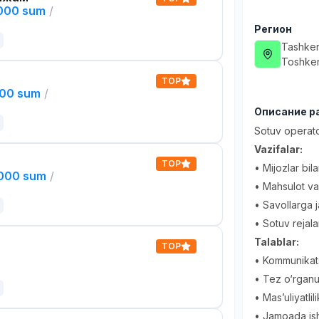
,000 sum
/
Регион
Tashken
Toshken
TOP
000 sum
/
Описание р
Sotuv operato
Vazifalar:
TOP
• Mijozlar bil
,000 sum
/
• Mahsulot va 
• Savollarga 
• Sotuv rejala
Talablar:
TOP
• Kommunikatsi
• Tez o‘rganu
• Mas’uliyatli
• Jamoada ishl