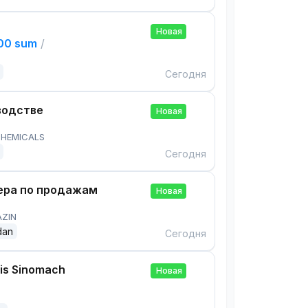
Новая
000 sum
/
Сегодня
водстве
Новая
HEMICALS
Сегодня
ра по продажам
Новая
AZIN
dan
Сегодня
is Sinomach
Новая