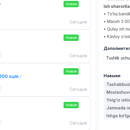
р
Новая
Ish sharoitla
• To‘liq bandl
• Maosh 3 00
Сегодня
• Qulay ish mu
• Kasbiy o‘sis
Новая
Дополнител
Сегодня
Tushlik uch
Новая
Навыки
,000 sum
/
Tashabbusk
Сегодня
Moslashuvch
Yolg‘iz ishl
Новая
Jamoada is
Ishga bo‘l
Сегодня