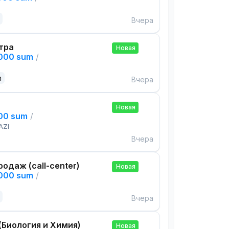
Вчера
тра
Новая
,000 sum
/
n
Вчера
Новая
000 sum
/
AZI
Вчера
одаж (call-center)
Новая
,000 sum
/
Вчера
(Биология и Химия)
Новая