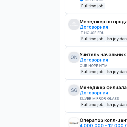
Full time job
Менеджер по прод
Договорная
IT HOUSE EDU
Full time job
Ish joyidan
Учитель начальных
ON
Договорная
OUR HOPE NTM
Full time job
Ish joyidan
Менеджер филиала
SG
Договорная
SILVER MIRROR GLASS
Full time job
Ish joyidan
Оператор колл-цен
4,000,000 - 12,000