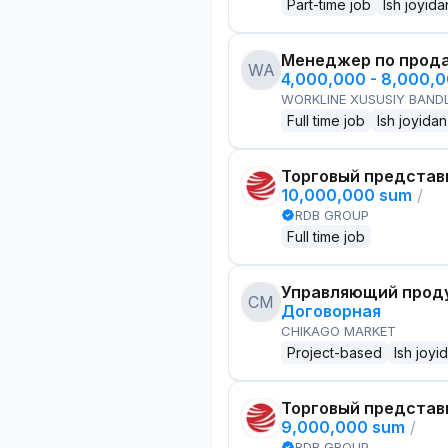
Part-time job
Ish joyida
Менеджер по прод
WA
4,000,000 - 8,000,
WORKLINE XUSUSIY BANDL
Full time job
Ish joyidan
Торговый представ
10,000,000 sum
/
RDB GROUP
Full time job
Управляющий проду
CM
Договорная
CHIKAGO MARKET
Project-based
Ish joyi
Торговый представ
9,000,000 sum
/
RDB GROUP