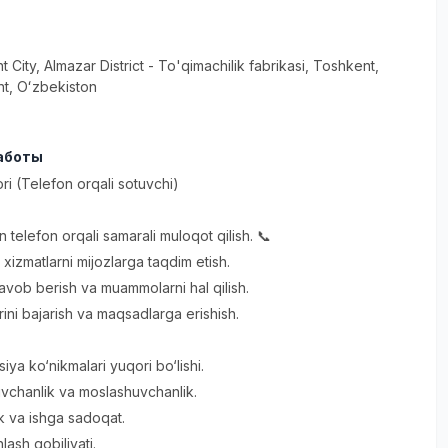
t City
, Almazar District
- To'qimachilik fabrikasi, Тоshkent,
t, Oʻzbekiston
аботы
ri (Telefon orqali sotuvchi)
an telefon orqali samarali muloqot qilish. 📞
xizmatlarni mijozlarga taqdim etish.
javob berish va muammolarni hal qilish.
rini bajarish va maqsadlarga erishish.
ya ko‘nikmalari yuqori bo‘lishi.
vchanlik va moslashuvchanlik.
lik va ishga sadoqat.
ash qobiliyati.