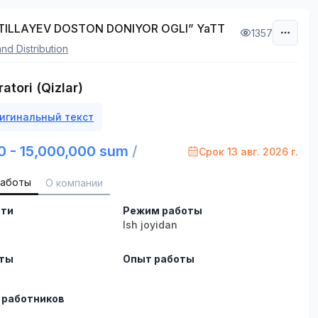
TILLAYEV DOSTON DONIYOR OGLI” YaTT
1357
and Distribution
atori (Qizlar)
игинальный текст
0 - 15,000,000 sum
/
Срок 13 авг. 2026 г.
работы
О компании
сти
Режим работы
Ish joyidan
оты
Опыт работы
 работников