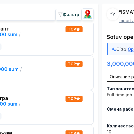
“ISMA
“Y
Фильтр
Import 
тант
TOP
000 sum
/
Sotuv oper
|
O`zb
Ор
3,000,00
TOP
,000 sum
/
Описание 
Тип занято
Full time job
тра
TOP
000 sum
/
Смена раб
Количество
10
ажам
TOP