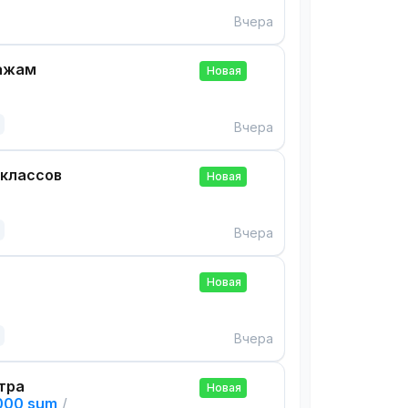
Вчера
ажам
Новая
Вчера
 классов
Новая
Вчера
Новая
Вчера
тра
Новая
,000 sum
/