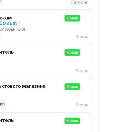
n
Сегодня
ажам
Новая
000 sum
/
IK AGENTLIGI
Вчера
итель
Новая
Вчера
ктового магазина
Новая
dan
Вчера
итель
Новая