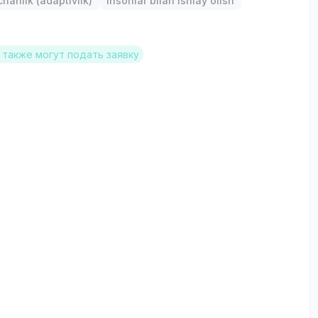
anlik (adaptivlik)
Insonlar bilan ishlay olish
также могут подать заявку