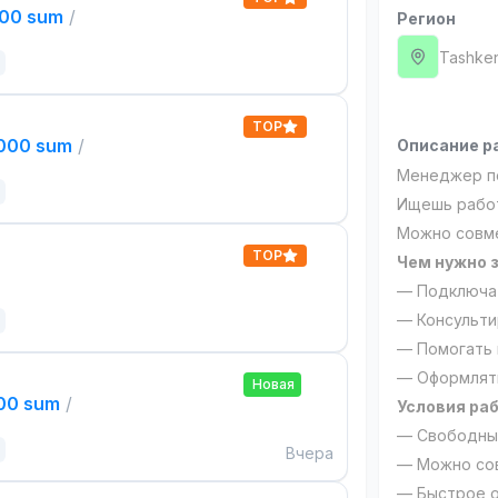
000 sum
/
Регион
Tashken
TOP
,000 sum
/
Описание р
Менеджер п
Ищешь работ
Можно совме
TOP
Чем нужно 
— Подключат
— Консульти
— Помогать 
— Оформлять
Новая
000 sum
/
Условия ра
— Свободный
Вчера
— Можно сов
— Быстрое о