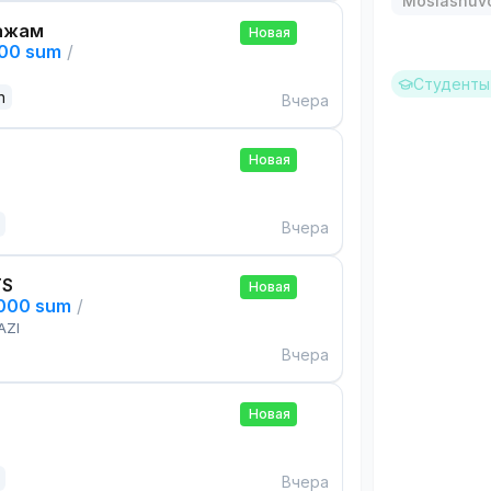
Moslashuvch
ажам
Новая
000 sum
/
Студенты 
n
Вчера
Новая
Вчера
TS
Новая
,000 sum
/
AZI
Вчера
Новая
Вчера