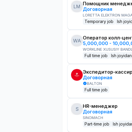
Помощник менедже
LM
Договорная
LORETTA ELEKTRON MAG
Temporary job
Ish joyi
Оператор колл-цен
WA
5,000,000 - 10,000
WORKLINE XUSUSIY BANDL
Full time job
Ish joyidan
Экспедитор-касси
Договорная
BALTON
Full time job
HR-менеджер
S
Договорная
SINOMACH
Part-time job
Ish joyida