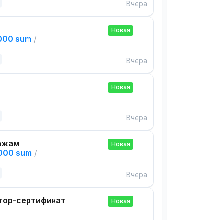
Вчера
Новая
,000 sum
/
Вчера
Новая
Вчера
ажам
Новая
,000 sum
/
Вчера
тор-сертификат
Новая