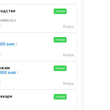
водстве
Новая
HEMICALS
Вчера
Новая
000 sum
/
Вчера
ажам
Новая
,000 sum
/
Вчера
екаря
Новая