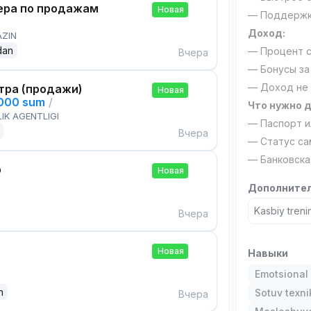
ра по продажам
Новая
— Поддержка
Доход:
AZIN
dan
— Процент с
Вчера
— Бонусы за
— Доход не 
тра (продажи)
Новая
,000 sum
/
Что нужно д
IK AGENTLIGI
— Паспорт и
Вчера
— Статус са
— Банковска
р
Новая
Дополнител
Kasbiy treni
Вчера
Новая
Навыки
Emotsional 
n
Sotuv texni
Вчера