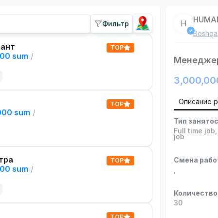
HUMA
H
Фильтр
Boshqa
тант
TOP
000 sum
/
Менедже
3,000,00
Описание 
TOP
,000 sum
/
Тип занято
Full time job
job
тра
Смена раб
TOP
000 sum
/
,
Количество
30
TOP