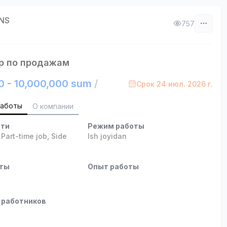
NS
757
р по продажам
0 - 10,000,000 sum
/
Срок 24 июл. 2026 г.
работы
О компании
сти
Режим работы
,
Part-time job
,
Side
Ish joyidan
оты
Опыт работы
 работников