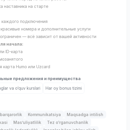
 наставника на старте
 каждого подключения
 красивые номера и дополнительные услуги
ограничен — всё зависит от вашей активности
ля начала:
ли ID-карта
мозанятого
я карта Humo или Uzcard
ьные предложения и преимущества
nglar va o‘quv kurslari
Har oy bonus tizimi
barqarorlik
Kommunikatsiya
Maqsadga intilish
kasi
Mas’uliyatlilik
Tez o‘rganuvchanlik