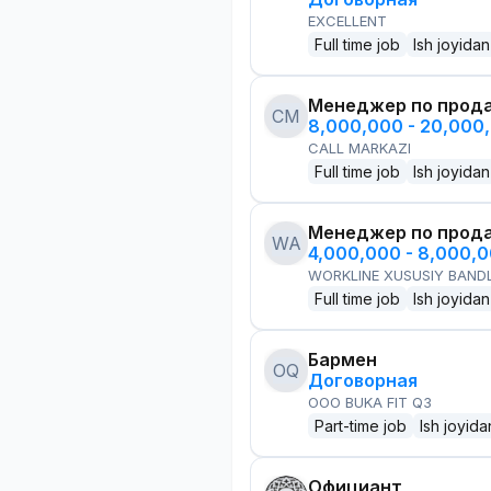
EXCELLENT
Full time job
Ish joyidan
Менеджер по прод
CM
8,000,000 - 20,000
CALL MARKAZI
Full time job
Ish joyidan
Менеджер по прод
WA
4,000,000 - 8,000,
WORKLINE XUSUSIY BANDL
Full time job
Ish joyidan
Бармен
OQ
Договорная
OOO BUKA FIT Q3
Part-time job
Ish joyida
Официант