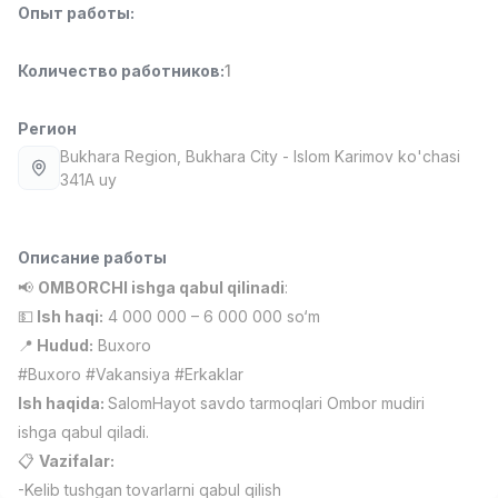
Опыт работы
:
Full time job
Ish joyidan
Количество работников
:
1
Повар фастфуда
TOP
2,600,000 - 5,000,000 sum
/
LES AILES
Регион
Full time job
Ish joyidan
Bukhara Region
, Bukhara City
- Islom Karimov ko'chasi
341A uy
Фармацевт
TOP
3,000,000 - 10,000,000 sum
/
NAVBAHOR APTEKA
Описание работы
Full time job
Ish joyidan
📢
OMBORCHI ishga qabul qilinadi
:
💵
Ish haqi:
4 000 000 – 6 000 000 so‘m
Оператор по продажам (Только для
TOP
📍
Hudud:
Buxoro
девушек!)
#Buxoro #Vakansiya #Erkaklar
Договорная
Ish haqida:
SalomHayot savdo tarmoqlari Ombor mudiri
NAFF
Full time job
Ish joyidan
ishga qabul qiladi.
📋
Vazifalar:
Вакансии
Категории
Компании
Профиль
Агент по продажам
-Kelib tushgan tovarlarni qabul qilish
TOP