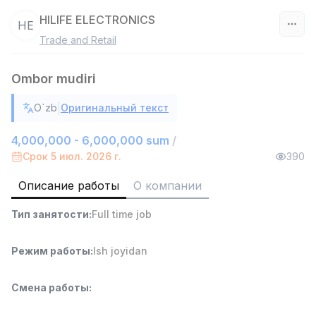
HILIFE ELECTRONICS
HE
Trade and Retail
Узбекистан
Ombor mudiri
Фильтр
|
O`zb
Оригинальный текст
Работник склада
TOP
4,280,000 sum
/
4,000,000 - 6,000,000 sum
/
ASIAN
Срок 5 июл. 2026 г.
390
Full time job
Ish joyidan
Описание работы
О компании
Руководитель отдела продаж
TOP
Тип занятости
:
Full time job
6,000,000 - 15,000,000 sum
/
ASIAN
Full time job
Ish joyidan
Режим работы
:
Ish joyidan
Продавец-консультант
TOP
Смена работы
:
3,000,000 - 6,000,000 sum
/
MONDO BEST