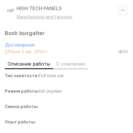
HIGH TECH PANELS
HP
Manufacturing and Factories
Узбекистан
Bosh buxgalter
Фильтр
Договорная
Продавец-консультант
Срок 5 авг. 2026 г.
96
TOP
3,000,000 - 6,000,000 sum
/
MONDO BEST
Описание работы
О компании
Full time job
Ish joyidan
Тип занятости
:
Full time job
Агент по продажам
TOP
Режим работы
:
Ish joyidan
7,000,000 - 15,000,000 sum
/
VITAREX
Side job
Ish joyidan
Смена работы
:
Оператор колл-центра
TOP
Опыт работы
:
3,000,000 - 8,000,000 sum
/
VITAREX