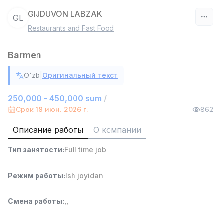
GIJDUVON LABZAK
GL
Restaurants and Fast Food
Узбекистан
Barmen
Фильтр
|
O`zb
Оригинальный текст
Работник склада
TOP
4,280,000 sum
/
250,000 - 450,000 sum
/
ASIAN
Срок 18 июн. 2026 г.
862
Full time job
Ish joyidan
Описание работы
О компании
Доставка
TOP
Тип занятости
:
Full time job
3,500,000 - 8,000,000 sum
/
ASIAN
Full time job
Ish joyidan
Режим работы
:
Ish joyidan
Руководитель отдела продаж
TOP
Смена работы
:
,
,
6,000,000 - 15,000,000 sum
/
ASIAN