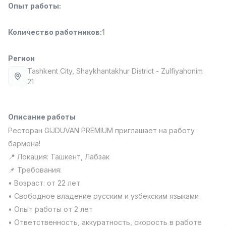
Опыт работы
:
Full time job
Ish joyidan
Количество работников
:
1
Повар фастфуда
TOP
2,600,000 - 5,000,000 sum
/
LES AILES
Регион
Full time job
Ish joyidan
Tashkent City
, Shaykhantakhur District
- Zulfiyahonim
21
Фармацевт
TOP
3,000,000 - 10,000,000 sum
/
NAVBAHOR APTEKA
Описание работы
Full time job
Ish joyidan
Ресторан GIJDUVAN PREMIUM приглашает на работу
бармена!
Оператор по продажам (Только для
TOP
📍 Локация: Ташкент, Лабзак
девушек!)
📌 Требования:
Договорная
• Возраст: от 22 лет
NAFF
Full time job
Ish joyidan
• Свободное владение русским и узбекским языками
• Опыт работы от 2 лет
Вакансии
Категории
Компании
Профиль
Агент по продажам
• Ответственность, аккуратность, скорость в работе
TOP