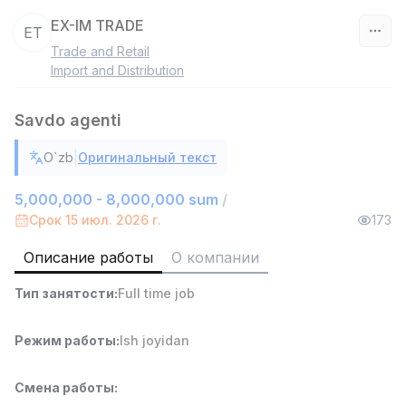
EX-IM TRADE
ET
Trade and Retail
Узбекистан
Import and Distribution
Фильтр
Savdo agenti
Работник склада
|
O`zb
Оригинальный текст
TOP
4,280,000 sum
/
ASIAN
5,000,000 - 8,000,000 sum
/
Full time job
Ish joyidan
Срок 15 июл. 2026 г.
173
Описание работы
О компании
Руководитель отдела продаж
TOP
6,000,000 - 15,000,000 sum
/
Тип занятости
:
Full time job
ASIAN
Full time job
Ish joyidan
Режим работы
:
Ish joyidan
Продавец-консультант
TOP
3,000,000 - 6,000,000 sum
/
Смена работы
:
MONDO BEST