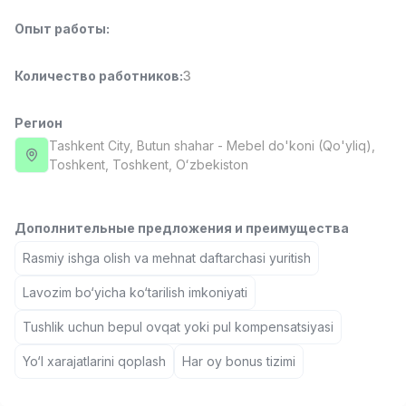
Full time job
Ish joyidan
Опыт работы
:
Повар фастфуда
TOP
Количество работников
:
3
2,600,000 - 5,000,000 sum
/
LES AILES
Full time job
Ish joyidan
Регион
Tashkent City
, Butun shahar
- Mebel do'koni (Qo'yliq),
Тоshkent, Toshkent, Oʻzbekiston
Фармацевт
TOP
3,000,000 - 10,000,000 sum
/
NAVBAHOR APTEKA
Full time job
Ish joyidan
Дополнительные предложения и преимущества
Rasmiy ishga olish va mehnat daftarchasi yuritish
Оператор по продажам (Только для
TOP
Lavozim bo‘yicha ko‘tarilish imkoniyati
девушек!)
Договорная
Tushlik uchun bepul ovqat yoki pul kompensatsiyasi
NAFF
Full time job
Ish joyidan
Yo‘l xarajatlarini qoplash
Har oy bonus tizimi
Вакансии
Категории
Компании
Профиль
Агент по продажам
TOP