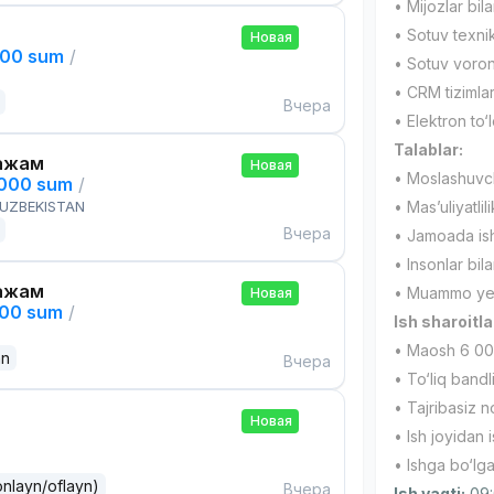
• Mijozlar bil
• Sotuv texnik
Новая
000 sum
/
• Sotuv voronk
• CRM tizimlari
Вчера
• Elektron to‘l
Talablar:
ажам
Новая
• Moslashuvch
,000 sum
/
 UZBEKISTAN
• Mas’uliyatlil
Вчера
• Jamoada ish
• Insonlar bila
ажам
• Muammo yech
Новая
000 sum
/
Ish sharoitla
• Maosh 6 00
an
Вчера
• To‘liq bandl
• Tajribasiz 
Новая
• Ish joyidan 
• Ishga bo‘lg
onlayn/oflayn)
Вчера
Ish vaqti:
09: