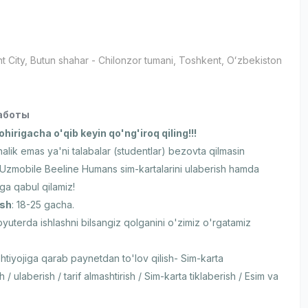
t City
, Butun shahar
- Chilonzor tumani, Тоshkent, Oʻzbekiston
аботы
ohirigacha o'qib keyin qo'ng'iroq qiling!!!
alik emas ya'ni talabalar (studentlar) bezovta qilmasin
Uzmobile Beeline Humans sim-kartalarini ulaberish hamda
ga qabul qilamiz!
sh
: 18-25 gacha.
uterda ishlashni bilsangiz qolganini o'zimiz o'rgatamiz
ehtiyojiga qarab paynetdan to'lov qilish- Sim-karta
h / ulaberish / tarif almashtirish / Sim-karta tiklaberish / Esim va