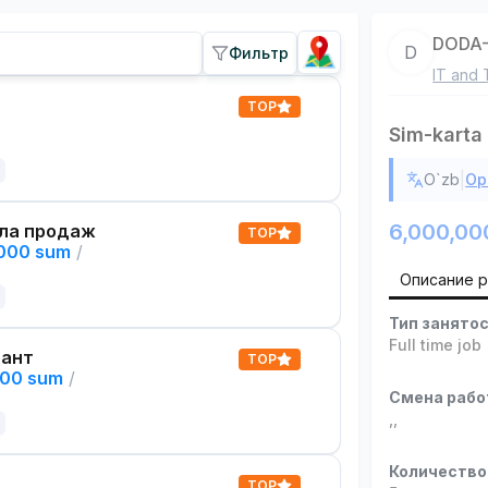
DODA
D
Фильтр
IT and 
TOP
Sim-karta
|
O`zb
Ор
6,000,00
ла продаж
TOP
,000 sum
/
Описание 
Тип занято
Full time job
тант
TOP
000 sum
/
Смена раб
,
,
Количество
TOP