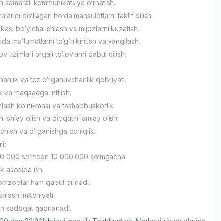
an samarali kommunikatsiya o‘rnatish.
alarini qo‘llagan holda mahsulotlarni taklif qilish.
asi bo‘yicha ishlash va mijozlarni kuzatish.
da ma’lumotlarni to‘g‘ri kiritish va yangilash.
ov tizimlari orqali to‘lovlarni qabul qilish.
anlik va tez o‘rganuvchanlik qobiliyati.
ik va maqsadga intilish.
lash ko‘nikmasi va tashabbuskorlik.
n ishlay olish va diqqatni jamlay olish.
ish va o‘rganishga ochiqlik.
ri:
0 000 so‘mdan 10 000 000 so‘mgacha.
ik asosida ish.
nomzodlar ham qabul qilinadi.
ishlash imkoniyati.
an sadoqat qadrlanadi.
00 dan 22:00Ish joyi manzili: Toshkent sh. Markaziy hududlarida