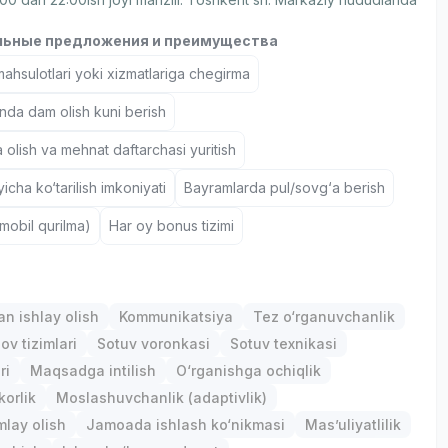
ьные предложения и преимущества
hsulotlari yoki xizmatlariga chegirma
nda dam olish kuni berish
 olish va mehnat daftarchasi yuritish
icha ko‘tarilish imkoniyati
Bayramlarda pul/sovg‘a berish
(mobil qurilma)
Har oy bonus tizimi
an ishlay olish
Kommunikatsiya
Tez o‘rganuvchanlik
lov tizimlari
Sotuv voronkasi
Sotuv texnikasi
ri
Maqsadga intilish
O‘rganishga ochiqlik
orlik
Moslashuvchanlik (adaptivlik)
mlay olish
Jamoada ishlash ko‘nikmasi
Mas’uliyatlilik