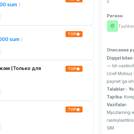
5
000 sum
/
Регион
Tashken
TOP
,000 sum
/
Описание р
Diqqat bilan 
— Ish vaxtinch
жам (Только для
TOP
Ucell Mobiuz 
paynet'ga ish
Talablar:
-
Yo
Tajriba:
Kompy
Vazifalar:
TOP
Mijozlarning 
rasmiylashtiris
SIM