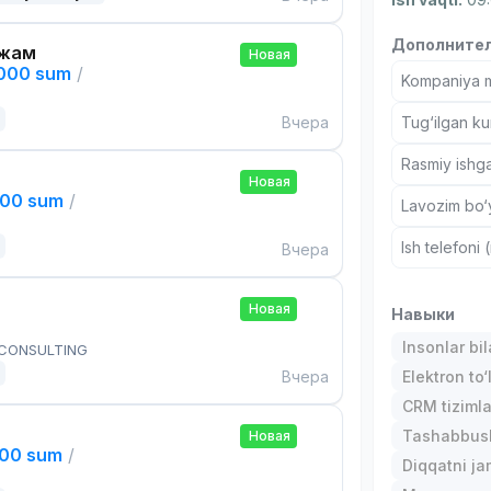
Дополнител
ажам
Новая
,000 sum
/
Kompaniya ma
Вчера
Tug‘ilgan ku
Rasmiy ishga
Новая
000 sum
/
Lavozim bo‘y
Ish telefoni 
Вчера
Новая
Навыки
Insonlar bil
 CONSULTING
Вчера
Elektron to‘
CRM tizimla
Tashabbusk
Новая
000 sum
/
Diqqatni ja