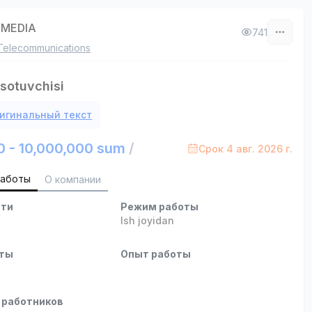
-MEDIA
741
Telecommunications
 sotuvchisi
игинальный текст
0 - 10,000,000 sum
/
Срок 4 авг. 2026 г.
работы
О компании
сти
Режим работы
Ish joyidan
оты
Опыт работы
 работников