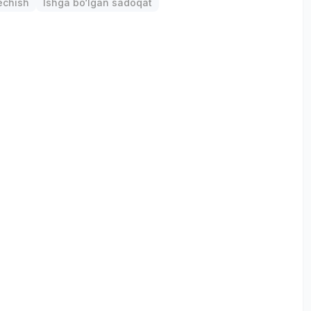
chish
Ishga bo‘lgan sadoqat