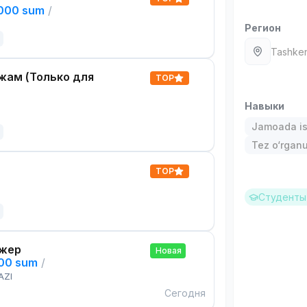
,000 sum
/
Регион
Tashken
жам (Только для
TOP
Навыки
Jamoada is
Tez o‘rgan
TOP
Студенты 
жер
Новая
000 sum
/
AZI
Сегодня