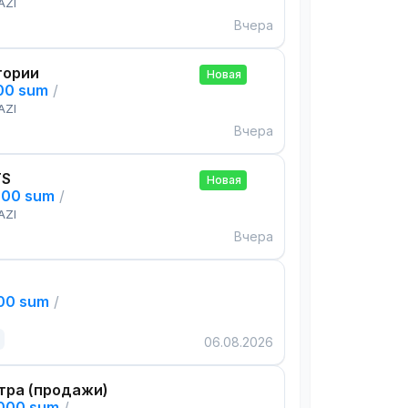
AZI
Вчера
тории
Новая
000 sum
/
AZI
Вчера
TS
Новая
000 sum
/
AZI
Вчера
000 sum
/
06.08.2026
тра (продажи)
,000 sum
/