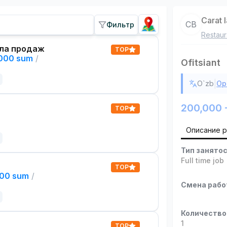
Carat 
CB
Фильтр
Restaur
ла продаж
TOP
,000 sum
/
Ofitsiant
|
O`zb
Ор
200,000 
TOP
Описание 
Тип занято
Full time job
TOP
000 sum
/
Смена раб
Количество
1
TOP