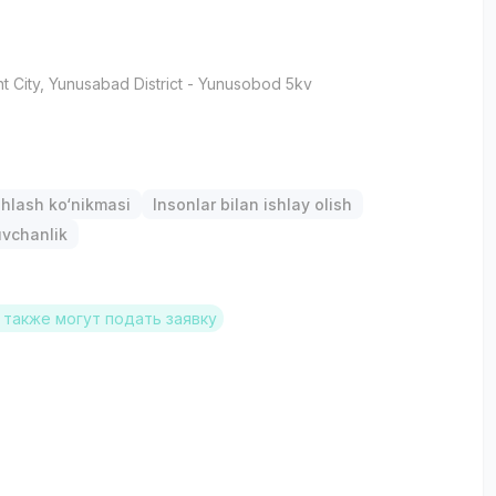
t City
, Yunusabad District
- Yunusobod 5kv
hlash ko‘nikmasi
Insonlar bilan ishlay olish
uvchanlik
также могут подать заявку