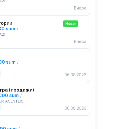
AZI
Вчера
тории
Новая
000 sum
/
AZI
Вчера
000 sum
/
06.08.2026
тра (продажи)
,000 sum
/
IK AGENTLIGI
06.08.2026
000 sum
/