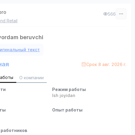
bro
566
nd Retail
yordam beruvchi
игинальный текст
ная
Срок 8 авг. 2026 г.
работы
О компании
сти
Режим работы
b
Ish joyidan
оты
Опыт работы
 работников