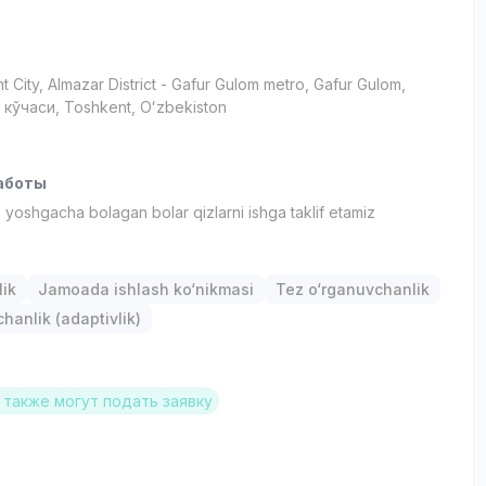
t City
, Almazar District
- Gafur Gulom metro, Gafur Gulom,
кўчаси, Тоshkent, Oʻzbekiston
аботы
yoshgacha bolagan bolar qizlarni ishga taklif etamiz
lik
Jamoada ishlash ko‘nikmasi
Tez o‘rganuvchanlik
anlik (adaptivlik)
также могут подать заявку