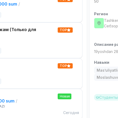
50
,000 sum
/
Регион
Tashken
Себзор 
жам (Только для
TOP
Описание р
19yoshdan 28 
Навыки
TOP
Mas’uliyatli
Moslashuvch
Новая
Студенты 
000 sum
/
AZI
Сегодня