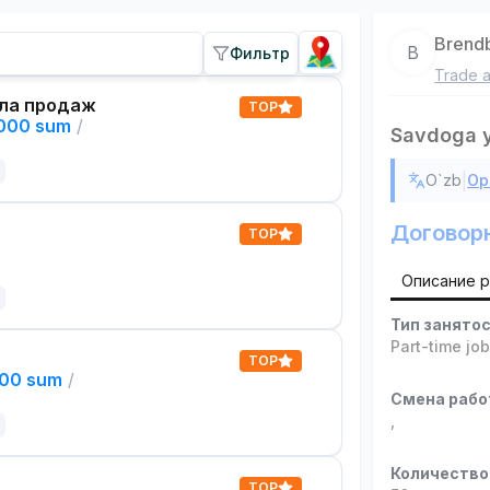
Brend
B
Фильтр
Trade a
ла продаж
TOP
,000 sum
/
Savdoga 
|
O`zb
Ор
Договор
TOP
Описание 
Тип занято
Part-time jo
TOP
000 sum
/
Смена раб
,
Количество
TOP