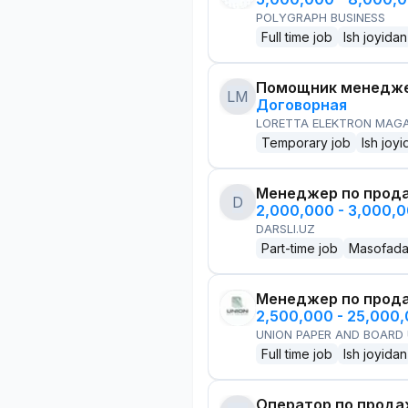
POLYGRAPH BUSINESS
Full time job
Ish joyidan
Помощник менедже
LM
Договорная
LORETTA ELEKTRON MAG
Temporary job
Ish joyi
Менеджер по прод
D
2,000,000 - 3,000,
DARSLI.UZ
Part-time job
Masofad
Менеджер по прод
2,500,000 - 25,000
UNION PAPER AND BOARD
Full time job
Ish joyidan
Оператор по прод