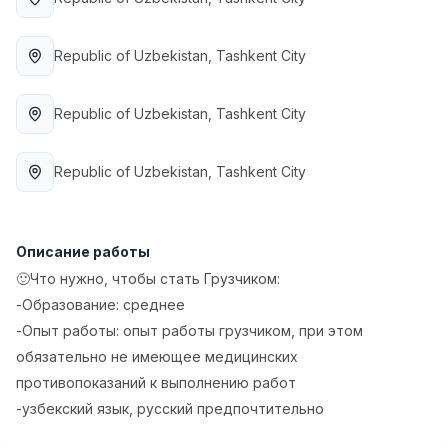
Full time job
Ish joyidan
Republic of Uzbekistan
, Tashkent City
Повар фастфуда
TOP
2,600,000 - 5,000,000 sum
/
LES AILES
Republic of Uzbekistan
, Tashkent City
Full time job
Ish joyidan
Republic of Uzbekistan
, Tashkent City
Фармацевт
TOP
3,000,000 - 10,000,000 sum
/
NAVBAHOR APTEKA
Full time job
Ish joyidan
Описание работы
🙂Что нужно, чтобы стать Грузчиком:
Агент по продажам
-Образование: среднее
TOP
Договорная
-Опыт работы: опыт работы грузчиком, при этом
LION_ESTATE
обязательно не имеющее медицинских
Full time job
Ish joyidan
противопоказаний к выполнению работ
-узбекский язык, русский предпочтительно
Грузчик
Вакансии
Категории
Компании
Профиль
Новая
4,500,000 - 6,000,000 sum
/